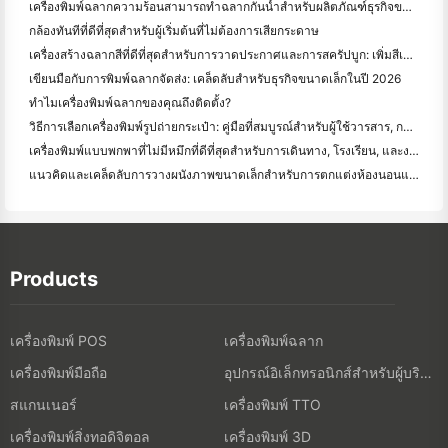
เครื่องพิมพ์ฉลากความร้อนสามารถทำฉลากกันน้ำสำหรับผลิตภัณฑ์ธุรกิจขนาดเล็กได้หรือไม่?
กล้องทันทีที่ดีที่สุดสําหรับผู้เริ่มต้นที่ไม่ต้องการเสียกระดาษ
เครื่องสร้างฉลากสีที่ดีที่สุดสําหรับการวาดประกาศและการสครัปบูก: เพิ่มสีเพิ่มเติมในทุกหน้า
เขียนมือกับการพิมพ์ฉลากจัดส่ง: เคล็ดลับสําหรับธุรกิจขนาดเล็กในปี 2026
ทำไมเครื่องพิมพ์ฉลากของคุณถึงติดตั้ง?
วิธีการเลือกเครื่องพิมพ์รูปถ่ายกระเป๋า: คู่มือที่สมบูรณ์สําหรับผู้ใช้วารสาร, การเดินทาง, และ iPhone
เครื่องพิมพ์แบบพกพาที่ไม่มีหมึกที่ดีที่สุดสําหรับการเดินทาง, โรงเรียน, และงานมือถือ: Hanin MT620 Pro รีวิว
แนวคิดและเคล็ดลับการวางผนังภาพขนาดเล็กสำหรับการตกแต่งห้องนอนและห้องพัก
Products
เครื่องพิมพ์ POS
เครื่องพิมพ์ฉลาก
เครื่องพิมพ์มือถือ
อุปกรณ์อิเล็กทรอนิกส์สำหรับผู้บริโภค
สแกนเนอร์
เครื่องพิมพ์ TTO
เครื่องพิมพ์สิ่งทอดิจิตอล
เครื่องพิมพ์ 3D