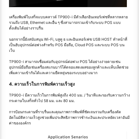
เครื่องพิมพ์ใบเสร็จแบบคลาวด์ TP900-i มีตัวเลือกอินเทอร์เฟซที่หลากหลาย
รวมถึง USB, Ethernet และอื่น ๆ ซึ่งสามารถรวมเข้ากับระบบ POS แบบ
ดั้งเดิมได้อย่างราบรื่น
นอกจากนี้ยังสนับสนุน Wi-Fi, บลูทู ธ และอินเทอร์เฟซ USB HOST ทำหน้าที่
เป็นฮับอุปกรณ์ต่อพ่วงสำหรับ POS มือถือ, Cloud POS และระบบ POS บน
เว็บ
TP900-i สามารถเชื่อมต่อกับอุปกรณ์ต่อพ่วง POS ได้อย่างง่ายดายเช่น
อุปกรณ์มือถือเช่นเครื่องสแกนบาร์โค้ดจอแสดงผลของลูกค้าและแท็บเล็ตช่วย
เพิ่มความเข้ากันได้และความยืดหยุ่นของระบบอย่างมาก
4. ความเร็วในการพิมพ์ความเร็วสูง
TP900-i มีความเร็วในการพิมพ์สูงถึง 400 มม. / วินาทีและรองรับความกว้าง
กระดาษใบเสร็จทั่วไป 58 มม. และ 80 มม.
การป้อนกระดาษที่ราบรื่นและคุณภาพการพิมพ์ที่ชัดเจนรวมกับเครื่องตัด
อัตโนมัติความเร็วสูงช่วยเพิ่มประสิทธิภาพการชำระเงินและประหยัดเวลาอันมี
ค่าขององค์กร