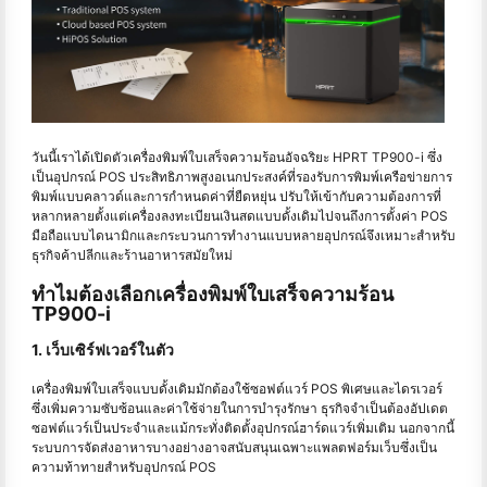
วันนี้เราได้เปิดตัวเครื่องพิมพ์ใบเสร็จความร้อนอัจฉริยะ HPRT TP900-i ซึ่ง
เป็นอุปกรณ์ POS ประสิทธิภาพสูงอเนกประสงค์ที่รองรับการพิมพ์เครือข่ายการ
พิมพ์แบบคลาวด์และการกำหนดค่าที่ยืดหยุ่น ปรับให้เข้ากับความต้องการที่
หลากหลายตั้งแต่เครื่องลงทะเบียนเงินสดแบบดั้งเดิมไปจนถึงการตั้งค่า POS
มือถือแบบไดนามิกและกระบวนการทำงานแบบหลายอุปกรณ์จึงเหมาะสำหรับ
ธุรกิจค้าปลีกและร้านอาหารสมัยใหม่
ทำไมต้องเลือกเครื่องพิมพ์ใบเสร็จความร้อน
TP900-i
1. เว็บเซิร์ฟเวอร์ในตัว
เครื่องพิมพ์ใบเสร็จแบบดั้งเดิมมักต้องใช้ซอฟต์แวร์ POS พิเศษและไดรเวอร์
ซึ่งเพิ่มความซับซ้อนและค่าใช้จ่ายในการบำรุงรักษา ธุรกิจจําเป็นต้องอัปเดต
ซอฟต์แวร์เป็นประจําและแม้กระทั่งติดตั้งอุปกรณ์ฮาร์ดแวร์เพิ่มเติม นอกจากนี้
ระบบการจัดส่งอาหารบางอย่างอาจสนับสนุนเฉพาะแพลตฟอร์มเว็บซึ่งเป็น
ความท้าทายสำหรับอุปกรณ์ POS