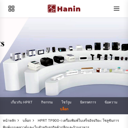
เกี่ยวกับ HPRT
กิจกรรม
โชว์รูม
นิทรรศการ
ข้อความ
บล็อก
หน้าหลัก
บล็อก
HPRT TP900-i เครื่องพิมพ์ใบเสร็จอัจฉริยะ: โซลูชันการ
พิมพ์แบบคลาวด์และเว็บสำหรับธุรกิจค้าปลีกและร้านอาหาร