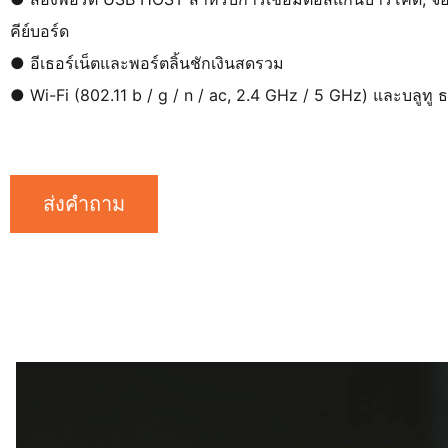
คีย์บอร์ด
● อีเธอร์เน็ตและพอร์ตลิ้นชักเงินสดรวม
● Wi-Fi (802.11 b / g / n / ac, 2.4 GHz / 5 GHz) และบลูทู ธ
ส่งคำถาม