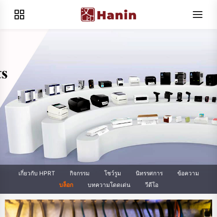
เกี่ยวกับ HPRT
กิจกรรม
โชว์รูม
นิทรรศการ
ข้อความ
บล็อก
บทความโดดเด่น
วีดีโอ