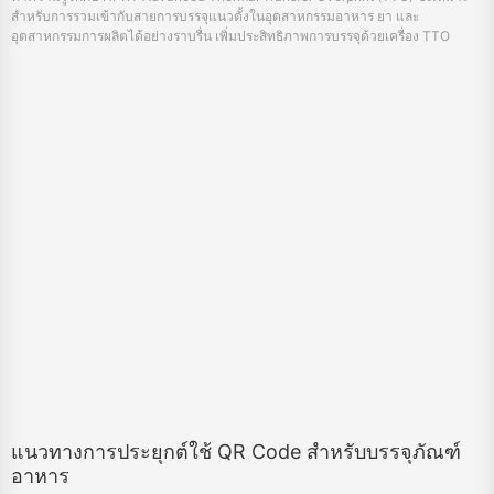
แนวทางการประยุกต์ใช้ QR Code สำหรับบรรจุภัณฑ์
อาหาร
May 14, 2024
เรียนรู้ว่ารหัส QR บนบรรจุภัณฑ์อาหารช่วยเพิ่มการตรวจสอบย้อนกลับ ความ
ปลอดภัย และความโปร่งใสทางโภชนาการได้อย่างไร และเรียนรู้วิธีการที่มี
ประสิทธิภาพที่ผู้ผลิตใช้เพื่อรวมรหัสเหล่านี้เพื่อปรับปรุงปฏิสัมพันธ์ของผู้บริโภคและ
ข้อมูลผลิตภัณฑ์
«
25
26
27
28
29
30
31
32
33
34
»