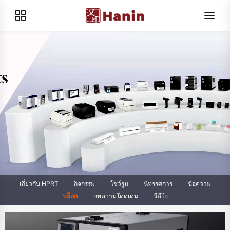
เกี่ยวกับ HPRT
กิจกรรม
โชว์รูม
นิทรรศการ
ข้อความ
บล็อก
บทความโดดเด่น
วีดีโอ