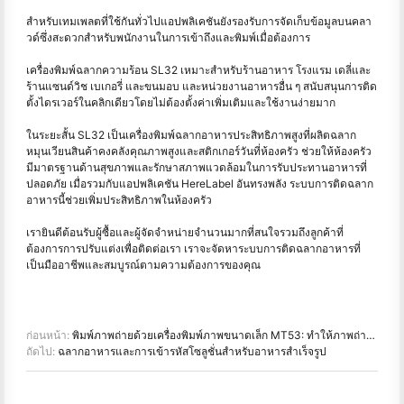
สำหรับเทมเพลตที่ใช้กันทั่วไปแอปพลิเคชันยังรองรับการจัดเก็บข้อมูลบนคลา
วด์ซึ่งสะดวกสำหรับพนักงานในการเข้าถึงและพิมพ์เมื่อต้องการ
เครื่องพิมพ์ฉลากความร้อน SL32 เหมาะสำหรับร้านอาหาร โรงแรม เดลี่และ
ร้านแซนด์วิช เบเกอรี่ และขนมอบ และหน่วยงานอาหารอื่น ๆ สนับสนุนการติด
ตั้งไดรเวอร์ในคลิกเดียวโดยไม่ต้องตั้งค่าเพิ่มเติมและใช้งานง่ายมาก
ในระยะสั้น SL32 เป็นเครื่องพิมพ์ฉลากอาหารประสิทธิภาพสูงที่ผลิตฉลาก
หมุนเวียนสินค้าคงคลังคุณภาพสูงและสติกเกอร์วันที่ห้องครัว ช่วยให้ห้องครัว
มีมาตรฐานด้านสุขภาพและรักษาสภาพแวดล้อมในการรับประทานอาหารที่
ปลอดภัย เมื่อรวมกับแอปพลิเคชัน HereLabel อันทรงพลัง ระบบการติดฉลาก
อาหารนี้ช่วยเพิ่มประสิทธิภาพในห้องครัว
เรายินดีต้อนรับผู้ซื้อและผู้จัดจำหน่ายจำนวนมากที่สนใจรวมถึงลูกค้าที่
ต้องการการปรับแต่งเพื่อติดต่อเรา เราจะจัดหาระบบการติดฉลากอาหารที่
เป็นมืออาชีพและสมบูรณ์ตามความต้องการของคุณ
ก่อนหน้า:
พิมพ์ภาพถ่ายด้วยเครื่องพิมพ์ภาพขนาดเล็ก MT53: ทำให้ภาพถ่ายมีชีวิตชีวา
ถัดไป:
ฉลากอาหารและการเข้ารหัสโซลูชั่นสำหรับอาหารสำเร็จรูป