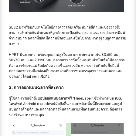
SL32 มาพร้อมกับเทคโนโลยีการตรวจจับเครื่องหมายสีดำและช่องว่างซึ่ง
สามารถรับประกันตำแหน่งที่ถูกต้องและป้องกันการวางแนวระหว่างการพิมพ์
จำนวนมาก ฉลากที่ผลิตมีความชัดเจนและเป็นไปตามมาตรฐานอุตสาหกรรม
อาหาร
HPRT มีฉลากความร้อนคุณภาพสูงในหลากหลายขนาดเช่น 30x50 มม.,
50x70 มม. และ 70x90 มม. ฉลากอาหารกันน้ำและกันน้ำมันเพื่อให้ฉลากวัน
ที่อาหารชัดเจนแม้สัมผัสกับความชื้นและไขมัน พวกเขายึดติดกับพื้นผิวที่
หลากหลายรวมถึงกล่องเก็บของพลาสติกภาชนะบรรจุอาหารสแตนเลสและ
ขวดแก้วได้อย่างน่าเชื่อถือ
3. การออกแบบฉลากที่สะดวก
ผู้ใช้สามารถเข้าถึง
แอปออกแบบฉลากฟรี
"HereLabel" ซึ่งทำงานบน iOS,
โทรศัพท์ Android และอุปกรณ์มือถืออื่น ๆ แอปพลิเคชั่นนี้มีเทมเพลตและรูป
แบบการค้าปลีกและฉลากอาหารที่หลากหลายเพื่อตอบสนองความต้องการ
ของร้านอาหารของคุณ