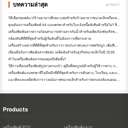
บทความล่าสุด
มากกว่า
วิธีเลือกซอฟต์แวร์ร้านอาหารที่เหมาะสมสำหรับร้านอาหารขนาดเล็กหรือกลางของคุณ
คุณต้องการเครื่องพิมพ์ A4 แบบพกพาสำหรับใบแจ้งหนี้คลังสินค้าหรือไม่? สิ่งที่ทํางานจริง
เครื่องพิมพ์ฉลากความร้อนสามารถทำฉลากกันน้ำสำหรับผลิตภัณฑ์ธุรกิจขนาดเล็กได้หรือไม่?
กล้องทันทีที่ดีที่สุดสําหรับผู้เริ่มต้นที่ไม่ต้องการเสียกระดาษ
เครื่องสร้างฉลากสีที่ดีที่สุดสําหรับการวาดประกาศและการสครัปบูก: เพิ่มสีเพิ่มเติมในทุกหน้า
เขียนมือกับการพิมพ์ฉลากจัดส่ง: เคล็ดลับสําหรับธุรกิจขนาดเล็กในปี 2026
ทำไมเครื่องพิมพ์ฉลากของคุณถึงติดตั้ง?
วิธีการเลือกเครื่องพิมพ์รูปถ่ายกระเป๋า: คู่มือที่สมบูรณ์สําหรับผู้ใช้วารสาร, การเดินทาง, และ iPhone
เครื่องพิมพ์แบบพกพาที่ไม่มีหมึกที่ดีที่สุดสําหรับการเดินทาง, โรงเรียน, และงานมือถือ: Hanin MT620 Pro รีวิว
แนวคิดและเคล็ดลับการวางผนังภาพขนาดเล็กสำหรับการตกแต่งห้องนอนและห้องพัก
Products
เครื่องพิมพ์ POS
เครื่องพิมพ์ฉลาก