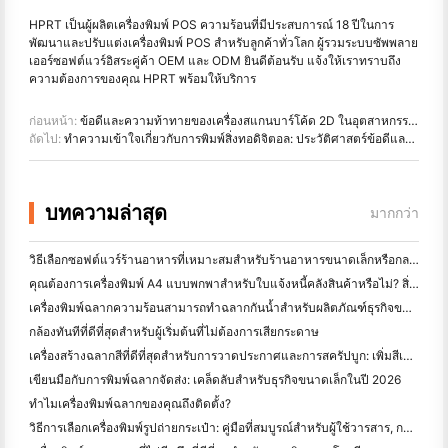
HPRT เป็นผู้ผลิตเครื่องพิมพ์ POS ความร้อนที่มีประสบการณ์ 18 ปีในการ
พัฒนาและปรับแต่งเครื่องพิมพ์ POS สำหรับลูกค้าทั่วโลก ผู้รวมระบบซัพพลาย
เออร์ซอฟต์แวร์อิสระคู่ค้า OEM และ ODM ยินดีต้อนรับ แจ้งให้เราทราบถึง
ความต้องการของคุณ HPRT พร้อมให้บริการ
ก่อนหน้า:
ข้อดีและความท้าทายของเครื่องสแกนบาร์โค้ด 2D ในอุตสาหกรรมค้าปลีก
ถัดไป:
ทำความเข้าใจเกี่ยวกับการพิมพ์สิ่งทอดิจิตอล: ประวัติศาสตร์ข้อดีและข้อดี นอกใจ
บทความล่าสุด
มากกว่า
วิธีเลือกซอฟต์แวร์ร้านอาหารที่เหมาะสมสำหรับร้านอาหารขนาดเล็กหรือกลางของคุณ
คุณต้องการเครื่องพิมพ์ A4 แบบพกพาสำหรับใบแจ้งหนี้คลังสินค้าหรือไม่? สิ่งที่ทํางานจริง
เครื่องพิมพ์ฉลากความร้อนสามารถทำฉลากกันน้ำสำหรับผลิตภัณฑ์ธุรกิจขนาดเล็กได้หรือไม่?
กล้องทันทีที่ดีที่สุดสําหรับผู้เริ่มต้นที่ไม่ต้องการเสียกระดาษ
เครื่องสร้างฉลากสีที่ดีที่สุดสําหรับการวาดประกาศและการสครัปบูก: เพิ่มสีเพิ่มเติมในทุกหน้า
เขียนมือกับการพิมพ์ฉลากจัดส่ง: เคล็ดลับสําหรับธุรกิจขนาดเล็กในปี 2026
ทำไมเครื่องพิมพ์ฉลากของคุณถึงติดตั้ง?
วิธีการเลือกเครื่องพิมพ์รูปถ่ายกระเป๋า: คู่มือที่สมบูรณ์สําหรับผู้ใช้วารสาร, การเดินทาง, และ iPhone