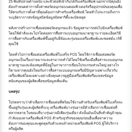
25 พินที่ปลายด้านหนึ่ง และขั้วต่อที่เข้ากันได้กับเครื่องพิมพ์ นอกจากนี้คุณยัง
ต้องกำหนดค่าการตั้งค่าพอร์ตอนุกรมบนคอมพิวเตอร์หรืออุปกรณ์ของคุณเพื่อ
ให้ตรงกับการตั้งค่าที่คุณต้องการสำหรับเครื่องพิมพ์ โดยทั่วไปจะรวมถึงการ
ระบุอัตราการส่งข้อมูลบิตข้อมูลบิตพาริตี้และบิตหยุด
หลังจากสร้างการเชื่อมต่อพอร์ตอนุกรมแล้ว ข้อมูลสามารถส่งไปยังเครื่องพิมพ์
โดยใช้คำสั่งและโปรโตคอลการสื่อสารแบบอนุกรมมาตรฐาน รายละเอียดวิธี
การสื่อสารกับเครื่องพิมพ์ขึ้นอยู่กับยี่ห้อและรุ่นของเครื่องพิมพ์และซอฟต์แวร์ที่
คุณใช้
โดยทั่วไปการเชื่อมต่อเครื่องพิมพ์ใบเสร็จ POS โดยใช้การเชื่อมต่อพอร์ต
อนุกรมเป็นเรื่องง่ายมากและสามารถทำได้โดยใช้เครื่องมือสื่อสารแบบอนุกรม
มาตรฐานและห้องสมุดที่มีอยู่ในภาษาการเขียนโปรแกรมส่วนใหญ่ อย่างไร
ก็ตามหากคุณยังใหม่กับการสื่อสารแบบอนุกรมหรือมีปัญหาเฉพาะเกี่ยวกับ
เครื่องพิมพ์โดยเฉพาะอย่างยิ่งคุณควรดูคู่มือเครื่องพิมพ์หรือแหล่งข้อมูล
สนับสนุนของผู้ผลิตเพื่อขอข้อมูลเพิ่มเติม
บทสรุป
โปรดทราบว่าตัวเลือกการเชื่อมต่อที่พร้อมใช้งานสำหรับเครื่องพิมพ์ใบเสร็จจะ
ขึ้นอยู่กับรุ่นและผู้ผลิตที่ระบุ เครื่องพิมพ์บางรุ่นอาจมีตัวเลือกการเชื่อมต่อที่
หลากหลาย ในขณะที่บางรุ่นอาจมีเพียงรุ่นเดียว ดังนั้นมันเป็นสิ่งสำคัญถ้าคุณ
กำลังมองหาเครื่องพิมพ์ POS สำหรับธุรกิจของคุณก่อนอื่นเพื่อหาความ
ต้องการของคุณและพูดคุยกับตัวแทนจำหน่ายเครื่องพิมพ์ POS ผู้ให้บริการ
หรือผู้ผลิต