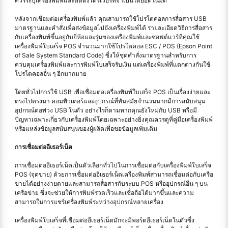
ควรระบุเครื่องพิมพ์และติดตั้งไดรเวอร์ที่จำเป็นโดยอัตโนมัติ
หลังจากเชื่อมต่อเครื่องพิมพ์แล้ว คุณสามารถใช้โปรโตคอลการสื่อสาร USB
มาตรฐานและคำสั่งเพื่อส่งข้อมูลไปยังเครื่องพิมพ์ได้ รายละเอียดวิธีการสื่อสาร
กับเครื่องพิมพ์ขึ้นอยู่กับยี่ห้อและรุ่นของเครื่องพิมพ์และซอฟต์แวร์ที่คุณใช้
เครื่องพิมพ์ใบเสร็จ POS จำนวนมากใช้โปรโตคอล ESC / POS (Epson Point
of Sale System Standard Code) ซึ่งให้ชุดคำสั่งมาตรฐานสำหรับการ
ควบคุมเครื่องพิมพ์และการพิมพ์ใบเสร็จรับเงิน แต่เครื่องพิมพ์ที่แตกต่างกันใช้
โปรโตคอลอื่น ๆ อีกมากมาย
โดยทั่วไปการใช้ USB เพื่อเชื่อมต่อเครื่องพิมพ์ใบเสร็จ POS เป็นเรื่องง่ายและ
ตรงไปตรงมา คอมพิวเตอร์และอุปกรณ์ที่ทันสมัยจำนวนมากมีการสนับสนุน
อุปกรณ์ต่อพ่วง USB ในตัว อย่างไรก็ตามหากคุณยังใหม่กับ USB หรือมี
ปัญหาเฉพาะเกี่ยวกับเครื่องพิมพ์โดยเฉพาะอย่างยิ่งคุณควรดูที่คู่มือเครื่องพิมพ์
หรือแหล่งข้อมูลสนับสนุนของผู้ผลิตเพื่อขอข้อมูลเพิ่มเติม
การเชื่อมต่ออีเธอร์เน็ต
การเชื่อมต่ออีเธอร์เน็ตเป็นตัวเลือกทั่วไปในการเชื่อมต่อกับเครื่องพิมพ์ใบเสร็จ
POS (จุดขาย) ด้วยการเชื่อมต่ออีเธอร์เน็ตเครื่องพิมพ์สามารถเชื่อมต่อกับเครือ
ข่ายได้อย่างง่ายดายและสามารถสื่อสารกับระบบ POS หรืออุปกรณ์อื่น ๆ บน
เครือข่าย ซึ่งจะช่วยให้การพิมพ์รวดเร็วและเชื่อถือได้มากขึ้นและความ
สามารถในการแชร์เครื่องพิมพ์ระหว่างอุปกรณ์หลายเครื่อง
เครื่องพิมพ์ใบเสร็จที่เชื่อมต่ออีเธอร์เน็ตมักจะมีพอร์ตอีเธอร์เน็ตในตัวซึ่ง