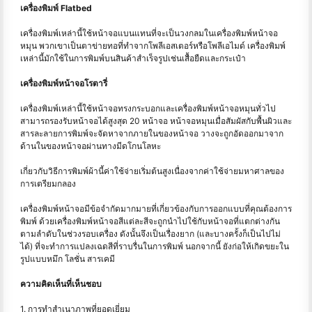
เครื่องพิมพ์ Flatbed
เครื่องพิมพ์เหล่านี้ใช้หน้าจอแบนแทนที่จะเป็นวงกลมในเครื่องพิมพ์หน้าจอ
หมุน พวกเขาเป็นตาข่ายทอที่ทำจากโพลีเอสเตอร์หรือโพลีเอไมด์ เครื่องพิมพ์
เหล่านี้มักใช้ในการพิมพ์บนสินค้าสำเร็จรูปเช่นเสื้อยืดและกระเป๋า
เครื่องพิมพ์หน้าจอโรตารี่
เครื่องพิมพ์เหล่านี้ใช้หน้าจอทรงกระบอกและเครื่องพิมพ์หน้าจอหมุนทั่วไป
สามารถรองรับหน้าจอได้สูงสุด 20 หน้าจอ หน้าจอหมุนเมื่อสัมผัสกับพื้นผิวและ
สารละลายการพิมพ์จะจัดหาจากภายในของหน้าจอ วางจะถูกอัดออกมาจาก
ด้านในของหน้าจอผ่านทางมีดโกนโลหะ
เกี่ยวกับวิธีการพิมพ์ผ้านี้ค่าใช้จ่ายเริ่มต้นสูงเนื่องจากค่าใช้จ่ายมหาศาลของ
การเตรียมกลอง
เครื่องพิมพ์หน้าจอมีข้อจำกัดมากมายที่เกี่ยวข้องกับการออกแบบที่คุณต้องการ
พิมพ์ ด้วยเครื่องพิมพ์หน้าจอสีแต่ละสีจะถูกนำไปใช้กับหน้าจอที่แตกต่างกัน
ตามลำดับในช่วงรอบเครื่อง ดังนั้นจึงเป็นเรื่องยาก (และบางครั้งก็เป็นไปไม่
ได้) ที่จะทำการแปลงเฉดสีที่ราบรื่นในการพิมพ์ นอกจากนี้ ยังก่อให้เกิดขยะใน
รูปแบบหมึก โลชั่น สารเคมี
ความคิดเห็นที่เห็นชอบ
1. การทำสำเนาภาพที่ยอดเยี่ยม