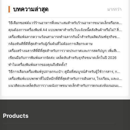
บทความล่าสุด
มากกว่า
วิธีเลือกซอฟต์แวร์ร้านอาหารที่เหมาะสมสำหรับร้านอาหารขนาดเล็กหรือกลางของคุณ
คุณต้องการเครื่องพิมพ์ A4 แบบพกพาสำหรับใบแจ้งหนี้คลังสินค้าหรือไม่? สิ่งที่ทํางานจริง
เครื่องพิมพ์ฉลากความร้อนสามารถทำฉลากกันน้ำสำหรับผลิตภัณฑ์ธุรกิจขนาดเล็กได้หรือไม่?
กล้องทันทีที่ดีที่สุดสําหรับผู้เริ่มต้นที่ไม่ต้องการเสียกระดาษ
เครื่องสร้างฉลากสีที่ดีที่สุดสําหรับการวาดประกาศและการสครัปบูก: เพิ่มสีเพิ่มเติมในทุกหน้า
เขียนมือกับการพิมพ์ฉลากจัดส่ง: เคล็ดลับสําหรับธุรกิจขนาดเล็กในปี 2026
ทำไมเครื่องพิมพ์ฉลากของคุณถึงติดตั้ง?
วิธีการเลือกเครื่องพิมพ์รูปถ่ายกระเป๋า: คู่มือที่สมบูรณ์สําหรับผู้ใช้วารสาร, การเดินทาง, และ iPhone
เครื่องพิมพ์แบบพกพาที่ไม่มีหมึกที่ดีที่สุดสําหรับการเดินทาง, โรงเรียน, และงานมือถือ: Hanin MT620 Pro รีวิว
แนวคิดและเคล็ดลับการวางผนังภาพขนาดเล็กสำหรับการตกแต่งห้องนอนและห้องพัก
Products