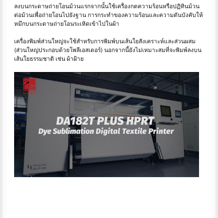
ลงบนกระดาษถ่ายโอนม้วนแรกจากนั้นใช้เครื่องกดความร้อนหรือปฏิทินม้วน
ต่อม้วนเพื่อถ่ายโอนไปยังฐาน การกระทำของความร้อนและความดันบังคับให้
หมึกบนกระดาษถ่ายโอนระเหิดเข้าไปในผ้า
เครื่องพิมพ์ส่วนใหญ่จะใช้สำหรับการพิมพ์บนเส้นใยสังเคราะห์และส่วนผสม
(ส่วนใหญ่ประกอบด้วยโพลีเอสเตอร์) นอกจากนี้ยังไม่เหมาะสมที่จะพิมพ์ลงบน
เส้นใยธรรมชาติ เช่น ผ้าฝ้าย