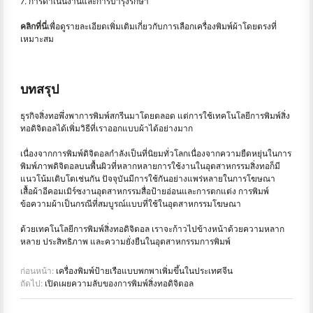
7. การดำเนินงานและการบำรุงรักษา
คลิกที่นี่
เพื่อดูรายละเอียดเพิ่มเติมเกี่ยวกับการเลือกเครื่องพิมพ์ผ้าโดยตรงที่
เหมาะสม
บทสรุป
ธุรกิจสิ่งทอพึ่งพาการพิมพ์สกรีนมาโดยตลอด แต่การใช้เทคโนโลยีการพิมพ์สิ่ง
ทอดิจิตอลได้เพิ่มวิธีที่เราออกแบบผ้าได้อย่างมาก
เนื่องจากการพิมพ์ดิจิตอลกำลังเป็นที่นิยมทั่วโลกเนื่องจากความยืดหยุ่นในการ
พิมพ์ภาพดิจิตอลบนพื้นผิวที่หลากหลายการใช้งานในอุตสาหกรรมสิ่งทอก็มี
แนวโน้มเติบโตเช่นกัน ปัจจุบันมีการใช้กันอย่างแพร่หลายในการโฆษณา
เสื้อผ้าอีคอมเมิร์ซงานอุตสาหกรรมสื่อป้ายอ่อนและการตกแต่ง การพิมพ์
ข้อความผ้าเป็นกรณีที่สมบูรณ์แบบที่ใช้ในอุตสาหกรรมโฆษณา
ด้วยเทคโนโลยีการพิมพ์สิ่งทอดิจิตอล เราจะก้าวไปข้างหน้าด้วยความหลาก
หลาย ประสิทธิภาพ และความยั่งยืนในอุตสาหกรรมการพิมพ์
ก่อนหน้า:
เครื่องพิมพ์ป้ายเรือแบบพกพาเพิ่มขึ้นในประเทศจีน
ถัดไป:
เปิดเผยความลับของการพิมพ์สิ่งทอดิจิตอล