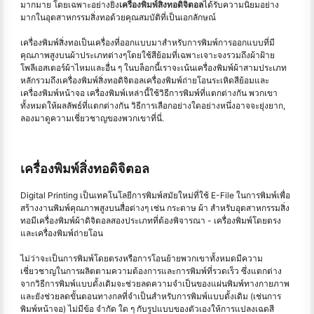
มากมาย โดยเฉพาะอย่างยิ่ง
เครื่องพิมพ์สิ่งทอดิจิตอล
ได้รับความนิยมอย่าง
มากในอุตสาหกรรมสิ่งทอด้วยคุณสมบัติที่เป็นเอกลักษณ์
เครื่องพิมพ์สิ่งทอเป็นเครื่องที่ออกแบบมาสำหรับการพิมพ์การออกแบบที่มี
คุณภาพสูงบนผ้าประเภทต่างๆโดยใช้สีย้อมที่เฉพาะเจาะจงรวมถึงผ้าฝ้าย
โพลีเอสเตอร์ผ้าไหมและอื่น ๆ ในบล็อกนี้เราจะเน้นเครื่องพิมพ์ผ้าสามประเภท
หลักรวมถึงเครื่องพิมพ์สิ่งทอดิจิตอลเครื่องพิมพ์ถ่ายโอนระเหิดสีย้อมและ
เครื่องพิมพ์หน้าจอ เครื่องพิมพ์เหล่านี้ใช้วิธีการพิมพ์ที่แตกต่างกัน พวกเขา
ทั้งหมดให้ผลลัพธ์ที่แตกต่างกัน วิธีการเลือกอย่างใดอย่างหนึ่งอาจจะยุ่งยาก,
ลองมาดูความเชี่ยวชาญของพวกเขาที่นี่.
เครื่องพิมพ์สิ่งทอดิจิตอล
Digital Printing เป็นเทคโนโลยีการพิมพ์สมัยใหม่ที่ใช้ E-File ในการพิมพ์เพื่อ
สร้างงานพิมพ์คุณภาพสูงบนสื่อต่างๆ เช่น กระดาษ ผ้า สำหรับอุตสาหกรรมสิ่ง
ทอมีเครื่องพิมพ์ผ้าดิจิตอลสองประเภทที่ต้องพิจารณา - เครื่องพิมพ์โดยตรง
และเครื่องพิมพ์ถ่ายโอน
ไม่ว่าจะเป็นการพิมพ์โดยตรงหรือการโอนย้ายพวกเขาทั้งหมดมีความ
เชี่ยวชาญในการผลิตตามความต้องการและการพิมพ์ที่รวดเร็ว ซึ่งแตกต่าง
จากวิธีการพิมพ์แบบดั้งเดิมจะช่วยลดความจำเป็นของแผ่นพิมพ์ทางกายภาพ
และยังช่วยลดขั้นตอนทางกลที่จำเป็นสำหรับการพิมพ์แบบดั้งเดิม (เช่นการ
พิมพ์หน้าจอ) ไม่มีข้อ จำกัด ใด ๆ กับรูปแบบของตัวเองให้การแปลงเฉดสี