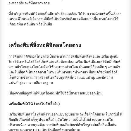
ระหว่างสีและสีที่หลากหลาย
ที่สำคัญการพิมพ์ดิจิตอลเป็นมิตรกับสิ่งแวดล้อม ได้รับความนิยมเพิ่มขึ้นเรื่อยๆ
เพราะดีไซเนอร์เลือกงานฝีมือที่เป็นมิตรกับสิ่งแวดล้อมมากขึ้น แทบไม่ก่อให้
เกิดมลพิษ ควันพิษ หรือน้ำเสีย
เครื่องพิมพ์สิ่งทอดิจิตอลโดยตรง
การพิมพ์ผ้าดิจิตอลโดยตรงเป็นกระบวนการที่พิมพ์บนสิ่งทอและเครื่องนุ่งห่ม
โดยใช้เทคโนโลยีอิงค์เจ็ทพิเศษหรือดัดแปลง เครื่องพิมพ์เพียงแค่ใช้หมึกพิมพ์
ลงบนผ้าโดยตรงโดยไม่ต้องใช้กระดาษถ่ายโอน มันหยดสีย้อมเล็ก ๆ ลงบนผ้า
และในที่สุดก็เป็นลวดลาย ในระยะสั้นพวกเขาทำงานเหมือนเครื่องพิมพ์อิงค์
เจ็ทที่บ้านซึ่งสามารถสร้างสีได้เกือบทุกสีที่มีความแม่นยำสูงและมีความ
แม่นยำสูงจากจานสีมาตรฐาน
เนื่องจากสื่อถูกพิมพ์ทับเครื่องพิมพ์ที่ใช้วิธีนี้สามารถแบ่งออกเป็น:
เครื่องพิมพ์ DTG (ตรงไปยังเสื้อผ้า)
เครื่องพิมพ์เหล่านี้จะพิมพ์งานออกแบบลงบนผ้าและเสื้อผ้าโดยตรง ในกรณีนี้ นี่
คือผลิตภัณฑ์สำเร็จรูปของเสื้อผ้า มันให้ความเป็นไปได้ส่วนบุคคลแม้ใน
ปริมาณน้อย หากคุณต้องการพิมพ์บนผลิตภัณฑ์สำเร็จรูปเช่นเสื้อยืดเสื้อกัน
หนาวและหมวก DTG เป็นตัวเลือกที่สมบูรณ์แบบ