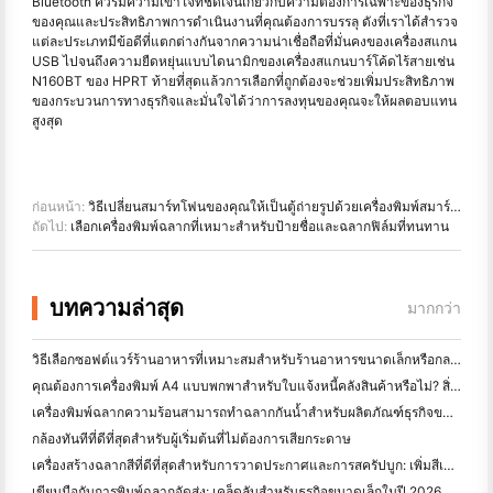
Bluetooth ควรมีความเข้าใจที่ชัดเจนเกี่ยวกับความต้องการเฉพาะของธุรกิจ
ของคุณและประสิทธิภาพการดำเนินงานที่คุณต้องการบรรลุ ดังที่เราได้สำรวจ
แต่ละประเภทมีข้อดีที่แตกต่างกันจากความน่าเชื่อถือที่มั่นคงของเครื่องสแกน
USB ไปจนถึงความยืดหยุ่นแบบไดนามิกของเครื่องสแกนบาร์โค้ดไร้สายเช่น
N160BT ของ HPRT ท้ายที่สุดแล้วการเลือกที่ถูกต้องจะช่วยเพิ่มประสิทธิภาพ
ของกระบวนการทางธุรกิจและมั่นใจได้ว่าการลงทุนของคุณจะให้ผลตอบแทน
สูงสุด
ก่อนหน้า:
วิธีเปลี่ยนสมาร์ทโฟนของคุณให้เป็นตู้ถ่ายรูปด้วยเครื่องพิมพ์สมาร์ทโฟนรุ่นล่าสุด
ถัดไป:
เลือกเครื่องพิมพ์ฉลากที่เหมาะสำหรับป้ายชื่อและฉลากฟิล์มที่ทนทาน
บทความล่าสุด
มากกว่า
วิธีเลือกซอฟต์แวร์ร้านอาหารที่เหมาะสมสำหรับร้านอาหารขนาดเล็กหรือกลางของคุณ
คุณต้องการเครื่องพิมพ์ A4 แบบพกพาสำหรับใบแจ้งหนี้คลังสินค้าหรือไม่? สิ่งที่ทํางานจริง
เครื่องพิมพ์ฉลากความร้อนสามารถทำฉลากกันน้ำสำหรับผลิตภัณฑ์ธุรกิจขนาดเล็กได้หรือไม่?
กล้องทันทีที่ดีที่สุดสําหรับผู้เริ่มต้นที่ไม่ต้องการเสียกระดาษ
เครื่องสร้างฉลากสีที่ดีที่สุดสําหรับการวาดประกาศและการสครัปบูก: เพิ่มสีเพิ่มเติมในทุกหน้า
เขียนมือกับการพิมพ์ฉลากจัดส่ง: เคล็ดลับสําหรับธุรกิจขนาดเล็กในปี 2026