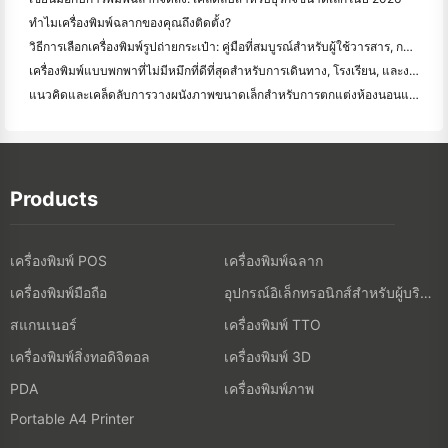
ทำไมเครื่องพิมพ์ฉลากของคุณถึงติดตั้ง?
วิธีการเลือกเครื่องพิมพ์รูปถ่ายกระเป๋า: คู่มือที่สมบูรณ์สําหรับผู้ใช้วารสาร, การเดินทาง, และ iPhone
เครื่องพิมพ์แบบพกพาที่ไม่มีหมึกที่ดีที่สุดสําหรับการเดินทาง, โรงเรียน, และงานมือถือ: Hanin MT620 Pro รีวิว
แนวคิดและเคล็ดลับการวางผนังภาพขนาดเล็กสำหรับการตกแต่งห้องนอนและห้องพัก
Products
เครื่องพิมพ์ POS
เครื่องพิมพ์ฉลาก
เครื่องพิมพ์มือถือ
อุปกรณ์อิเล็กทรอนิกส์สำหรับผู้บริโภค
สแกนเนอร์
เครื่องพิมพ์ TTO
เครื่องพิมพ์สิ่งทอดิจิตอล
เครื่องพิมพ์ 3D
เครื่องพิมพ์ภาพ
PDA
Portable A4 Printer