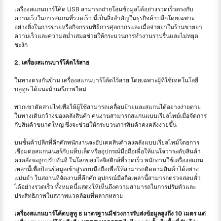
เครื่องสแกนบาร์โค้ด USB สามารถถ่ายโอนข้อมูลได้อย่างรวดเร็วตรงกับ
ความเร็วในการสแกนที่รวดเร็ว นี่เป็นสิ่งสำคัญในธุรกิจค้าปลีกโดยเฉพาะ
อย่างยิ่งในการขายหรือกิจกรรมพิธีการศุลกากรและเมื่อจ่ายยาในร้านขายยา
ความเร็วและความสม่ำเสมอช่วยให้กระบวนการทำงานราบรื่นและไม่หยุด
ชะงัก
2. เครื่องสแกนบาร์โค้ดไร้สาย
ในทางตรงกันข้าม เครื่องสแกนบาร์โค้ดไร้สาย โดยเฉพาะผู้ที่ใช้เทคโนโลยี
บลูทูธ ได้แนะนําเสรีภาพใหม่
พวกเขาตัดสายไฟเพื่อให้ผู้ใช้สามารถเคลื่อนย้ายและสแกนได้อย่างง่ายดาย
ในทางเดินกว้างของคลังสินค้า คนงานสามารถสแกนแบบเรียลไทม์เมื่อจัดการ
กับสินค้าขนาดใหญ่ ซึ่งจะช่วยให้กระบวนการสินค้าคงคลังง่ายขึ้น
บนชั้นค้าปลีกที่คึกคักพนักงานจะอัปเดตสินค้าคงคลังแบบเรียลไทม์โดยการ
เชื่อมต่อสแกนเนอร์กับแท็บเล็ตหรืออุปกรณ์มือถือเพื่อให้แน่ใจว่าระดับสินค้า
คงคลังจะถูกปรับทันที ในโลกของโลจิสติกส์ที่รวดเร็ว พนักงานใช้เครื่องสแกน
เหล่านี้เพื่อป้อนข้อมูลเข้าสู่ระบบมือถือเพื่อให้สามารถติดตามสินค้าได้อย่าง
แม่นยำ ในสถานที่จัดงานที่คึกคัก อุปกรณ์มือถือเหล่านี้สามารถตรวจสอบตั๋ว
ได้อย่างรวดเร็ว ทั้งหมดนี้แสดงให้เห็นถึงความสามารถในการปรับตัวและ
ประสิทธิภาพในสภาพแวดล้อมที่หลากหลาย
เครื่องสแกนบาร์โค้ดบลูทู ธ มาตรฐานมีช่วงการรับส่งข้อมูลสูงถึง 10 เมตร แต่