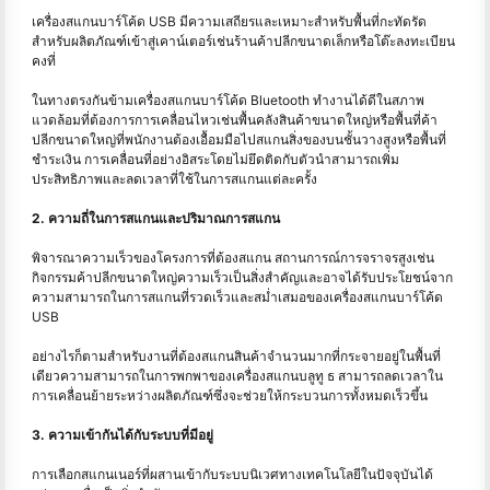
เครื่องสแกนบาร์โค้ด USB มีความเสถียรและเหมาะสำหรับพื้นที่กะทัดรัด
สำหรับผลิตภัณฑ์เข้าสู่เคาน์เตอร์เช่นร้านค้าปลีกขนาดเล็กหรือโต๊ะลงทะเบียน
คงที่
ในทางตรงกันข้ามเครื่องสแกนบาร์โค้ด Bluetooth ทำงานได้ดีในสภาพ
แวดล้อมที่ต้องการการเคลื่อนไหวเช่นพื้นคลังสินค้าขนาดใหญ่หรือพื้นที่ค้า
ปลีกขนาดใหญ่ที่พนักงานต้องเอื้อมมือไปสแกนสิ่งของบนชั้นวางสูงหรือพื้นที่
ชำระเงิน การเคลื่อนที่อย่างอิสระโดยไม่ยึดติดกับตัวนำสามารถเพิ่ม
ประสิทธิภาพและลดเวลาที่ใช้ในการสแกนแต่ละครั้ง
2. ความถี่ในการสแกนและปริมาณการสแกน
พิจารณาความเร็วของโครงการที่ต้องสแกน สถานการณ์การจราจรสูงเช่น
กิจกรรมค้าปลีกขนาดใหญ่ความเร็วเป็นสิ่งสำคัญและอาจได้รับประโยชน์จาก
ความสามารถในการสแกนที่รวดเร็วและสม่ำเสมอของเครื่องสแกนบาร์โค้ด
USB
อย่างไรก็ตามสำหรับงานที่ต้องสแกนสินค้าจำนวนมากที่กระจายอยู่ในพื้นที่
เดียวความสามารถในการพกพาของเครื่องสแกนบลูทู ธ สามารถลดเวลาใน
การเคลื่อนย้ายระหว่างผลิตภัณฑ์ซึ่งจะช่วยให้กระบวนการทั้งหมดเร็วขึ้น
3. ความเข้ากันได้กับระบบที่มีอยู่
การเลือกสแกนเนอร์ที่ผสานเข้ากับระบบนิเวศทางเทคโนโลยีในปัจจุบันได้