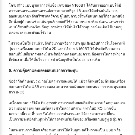
โครงสร้างแบบบูรณาการที่แข็งแกร่งของ N160BT ได้รับการออกแบบให้มี
ความทนทานและทนทานต่อการตกจากที่สูง 1.8 เมตรได้อย่างมั่นใจ การ
ออกแบบตามหลักสรีรศาสตร์ควบคู่ไปกับตัวบ่งชี้ระดับแบตเตอรี่ที่อ่านง่ายซึ่ง
ติดตั้งอยู่ด้านบนช่วยเน้นคุณลักษณะที่ใช้งานง่ายของเครื่องสแกน แท่นชาร์จ
แบบไร้สายที่มาพร้อมกับอุปกรณ์ช่วยให้มั่นใจได้ว่าอุปกรณ์จะเปิดใช้งานอยู่
ตลอดเวลาและพร้อมใช้งาน
ไม่ว่าจะเป็นในร้านค้าปลีกที่วุ่นวายหรือการประชุมเชิงปฏิบัติการในโรงงานที่
วุ่นวายเครื่องสแกนบาร์โค้ด 2D แบบไร้สาย N160BT ให้ประสิทธิภาพการ
สแกนที่มีเสถียรภาพและมีประสิทธิภาพตอบสนองความต้องการในการทำงาน
ที่เข้มงวดเพื่อให้มั่นใจว่าการดำเนินธุรกิจเป็นไปอย่างราบรื่น
5. ความคุ้มค่าและผลตอบแทนจากการลงทุน
ข้อจำกัดด้านงบประมาณไม่สามารถละเลยได้ แม้ว่าต้นทุนเบื้องต้นของเครื่อง
สแกนบาร์โค้ด USB อาจลดลง แต่ควรประเมินผลตอบแทนจากการลงทุนระยะ
ยาว (ROI)
เครื่องสแกนบาร์โค้ด Bluetooth สามารถเพิ่มผลผลิตด้วยความยืดหยุ่นและลด
ความต้องการสแกนเนอร์หลายตัวในสถานที่ต่าง ๆ ทำให้มี ROI มากขึ้น
นอกจากนี้เวลาที่ประหยัดได้จากการทำงานแบบไร้สายสามารถเปลี่ยน
เป็นการประหยัดต้นทุนทำให้การลงทุนเริ่มต้นของเครื่องสแกนบลูทู ธ คุ้มค่า
ในกระบวนการเลือกเครื่องสแกนบาร์โค้ดในอุดมคติไม่ว่าจะเป็น USB หรือ