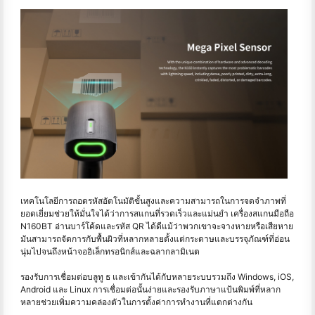
เทคโนโลยีการถอดรหัสอัตโนมัติขั้นสูงและความสามารถในการจดจำภาพที่
ยอดเยี่ยมช่วยให้มั่นใจได้ว่าการสแกนที่รวดเร็วและแม่นยำ เครื่องสแกนมือถือ
N160BT อ่านบาร์โค้ดและรหัส QR ได้ดีแม้ว่าพวกเขาจะจางหายหรือเสียหาย
มันสามารถจัดการกับพื้นผิวที่หลากหลายตั้งแต่กระดาษและบรรจุภัณฑ์ที่อ่อน
นุ่มไปจนถึงหน้าจออิเล็กทรอนิกส์และฉลากลามิเนต
รองรับการเชื่อมต่อบลูทู ธ และเข้ากันได้กับหลายระบบรวมถึง Windows, iOS,
Android และ Linux การเชื่อมต่อนั้นง่ายและรองรับภาษาแป้นพิมพ์ที่หลาก
หลายช่วยเพิ่มความคล่องตัวในการตั้งค่าการทำงานที่แตกต่างกัน