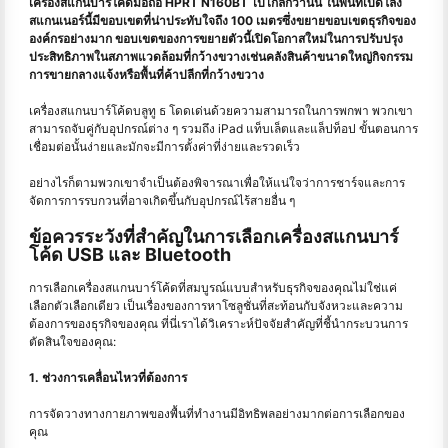
เครื่องสแกนบาร์โค้ดมือถือ HPRT N160BT ไปไกลกว่านั้น ในพื้นที่เปิดโล่ง
สแกนเนอร์นี้มีขอบเขตที่น่าประทับใจถึง 100 เมตรซึ่งขยายขอบเขตธุรกิจของ
องค์กรอย่างมาก ขอบเขตของการขยายตัวนี้เปิดโอกาสใหม่ในการปรับปรุง
ประสิทธิภาพในสภาพแวดล้อมที่กว้างขวางเช่นคลังสินค้าขนาดใหญ่กิจกรรม
การขายกลางแจ้งหรือพื้นที่ค้าปลีกที่กว้างขวาง
เครื่องสแกนบาร์โค้ดบลูทู ธ โดดเด่นด้วยความสามารถในการพกพา พวกเขา
สามารถจับคู่กับอุปกรณ์ต่าง ๆ รวมถึง iPad แท็บเล็ตและแล็ปท็อป ขั้นตอนการ
เชื่อมต่อนั้นง่ายและมักจะมีการตั้งค่าที่ง่ายและรวดเร็ว
อย่างไรก็ตามพวกเขาจําเป็นต้องพิจารณาเพื่อให้แน่ใจว่าการชาร์จและการ
จัดการการรบกวนที่อาจเกิดขึ้นกับอุปกรณ์ไร้สายอื่น ๆ
ข้อควรระวังที่สำคัญในการเลือกเครื่องสแกนบาร์
โค้ด USB และ Bluetooth
การเลือกเครื่องสแกนบาร์โค้ดที่สมบูรณ์แบบสำหรับธุรกิจของคุณไม่ใช่แค่
เลือกตัวเลือกเดียว เป็นเรื่องของการหาโซลูชั่นที่สะท้อนกับจังหวะและความ
ต้องการของธุรกิจของคุณ ที่นี่เราได้วิเคราะห์ปัจจัยสำคัญที่ชี้นำกระบวนการ
ตัดสินใจของคุณ:
1. ช่วงการเคลื่อนไหวที่ต้องการ
การจัดวางทางกายภาพของพื้นที่ทำงานมีอิทธิพลอย่างมากต่อการเลือกของ
คุณ