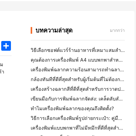
บทความล่าสุด
มากกว่า
k
edIn
Twitter
Share
วิธีเลือกซอฟต์แวร์ร้านอาหารที่เหมาะสมสำหรับร้านอาหารขนาดเล็กหรือกลางของคุณ
คุณต้องการเครื่องพิมพ์ A4 แบบพกพาสำหรับใบแจ้งหนี้คลังสินค้าหรือไม่? สิ่งที่ทํางานจริง
้ม
เครื่องพิมพ์ฉลากความร้อนสามารถทำฉลากกันน้ำสำหรับผลิตภัณฑ์ธุรกิจขนาดเล็กได้หรือไม่?
ํา
กล้องทันทีที่ดีที่สุดสําหรับผู้เริ่มต้นที่ไม่ต้องการเสียกระดาษ
เครื่องสร้างฉลากสีที่ดีที่สุดสําหรับการวาดประกาศและการสครัปบูก: เพิ่มสีเพิ่มเติมในทุกหน้า
เขียนมือกับการพิมพ์ฉลากจัดส่ง: เคล็ดลับสําหรับธุรกิจขนาดเล็กในปี 2026
ทำไมเครื่องพิมพ์ฉลากของคุณถึงติดตั้ง?
วิธีการเลือกเครื่องพิมพ์รูปถ่ายกระเป๋า: คู่มือที่สมบูรณ์สําหรับผู้ใช้วารสาร, การเดินทาง, และ iPhone
เครื่องพิมพ์แบบพกพาที่ไม่มีหมึกที่ดีที่สุดสําหรับการเดินทาง, โรงเรียน, และงานมือถือ: Hanin MT620 Pro รีวิว