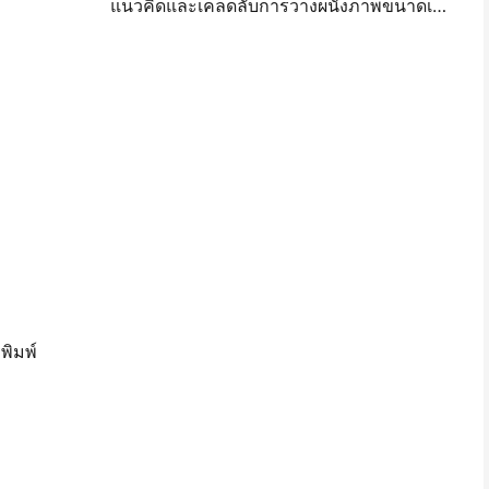
แนวคิดและเคล็ดลับการวางผนังภาพขนาดเล็กสำหรับการตกแต่งห้องนอนและห้องพัก
พิมพ์