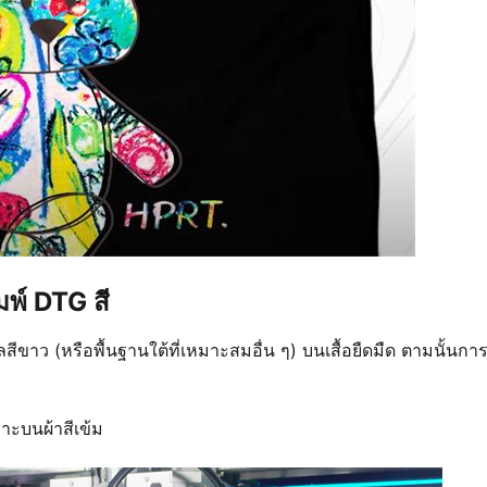
พ์ DTG สี
ซลสีขาว (หรือพื้นฐานใต้ที่เหมาะสมอื่น ๆ) บนเสื้อยืดมืด ตามนั้นการ
พาะบนผ้าสีเข้ม