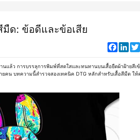
ีมืด: ข้อดีและข้อเสีย
Faceboo
Link
นแล้ว การบรรลุการพิมพ์ที่สดใสและทนทานบนเสื้อยืดผ้าฝ้ายสีเข
าหลายคน บทความนี้สํารวจสองเทคนิค DTG หลักสําหรับเสื้อสีมืด ให้ค