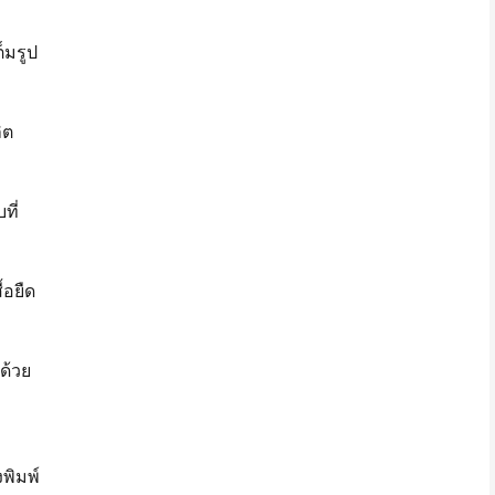
็มรูป
ิต
ที่
้อยืด
ด้วย
พิมพ์