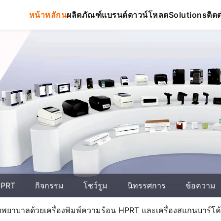
หน้าหลักน
ผลิตภัณฑ์
แบรนด์
ดาวน์โหลด
ติดต
Solutions
 HPRT
กิจกรรม
โชว์รูม
นิทรรศการ
ข้อความ
าบาลด้วยเครื่องพิมพ์ความร้อน HPRT และเครื่องสแกนบาร์โค