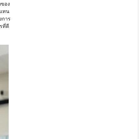
โตของ
ดแทน
ลงการ
ี่ดี