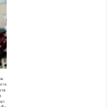
าม
บการ
าบาล
ง
รยา