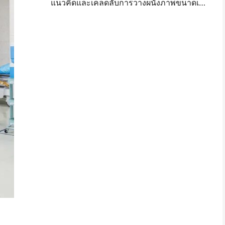
แนวคิดและเคล็ดลับการวางผนังภาพขนาดเล็กสำหรับการตกแต่งห้องนอนและห้องพัก