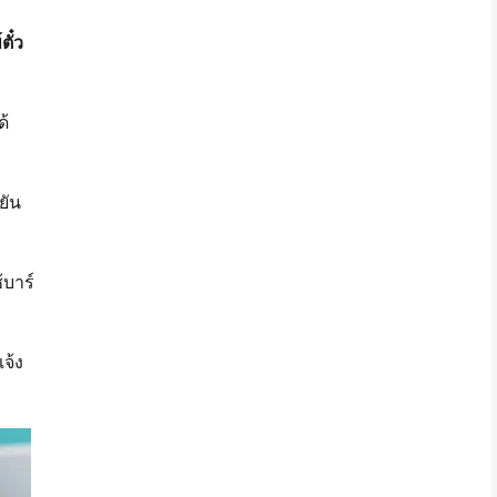
ั๋ว
ด้
ยัน
้บาร์
จ้ง