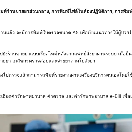
พิมพ์ร้านขายยาส่วนกลาง, การพิมพ์ไฟล์ในห้องปฏิบัติการ, การพิมพ์ต
านแล้ว จะมีการพิมพ์ใบตรวจขนาด A5 เพื่อเป็นแนวทางให้ผู้ป่วยไ
ปยังร้านขายยาแบบเรียลไทม์หลังจากแพทย์สั่งยาผ่านระบบ เมื่อยืน
ื่อจ่ายยา เภสัชกรตรวจสอบและจ่ายยาตามใบสั่งยา
อย่างไปตรวจแล้วสามารถพิมพ์รายงานผ่านเครื่องบริการตนเองโดยใช
เอียดค่ารักษาพยาบาล ค่าตรวจ และค่ารักษาพยาบาล e-Bill เพื่อแ