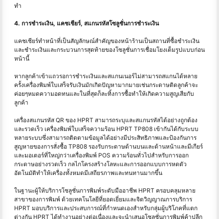
ทำ
4. การชำระเงิน, แคชเชียร์, สแกนรหัสโซลูชั่นการชำระเงิน
แคชเชียร์ทำหน้าที่เป็นสัญลักษณ์สำคัญของหน้าร้านเป็นสถานที่ซื้อชำระเงิน
และชำระเงินและกระบวนการสุดท้ายของโซลูชั่นการเชื่อมโยงเต็มรูปแบบก่อน
หน้านี้
หากลูกค้าเข้าแถวรอการชำระเงินและสแกนเนอร์ไม่สามารถสแกนได้หลาย
ครั้งเครื่องพิมพ์ใบเสร็จรับเงินมักเกิดปัญหามากมายเช่นกระดาษติดลูกค้าจะ
ค่อยๆหมดความอดทนและในที่สุดก็ละทิ้งการซื้อทำให้เกิดความสูญเสียกับ
ลูกค้า
เครื่องสแกนรหัส QR ของ HPRT สามารถระบุและสแกนรหัสได้อย่างถูกต้อง
และรวดเร็ว เครื่องพิมพ์ใบเสร็จความร้อน HPRT TP808 เข้ากันได้กับระบบ
หลายระบบซึ่งสามารถติดตามข้อมูลได้อย่างมีประสิทธิภาพและป้องกันการ
สูญหายของการสั่งซื้อ TP808 รองรับกระดาษด้านบนและด้านหน้าและมีเกียร์
และมอเตอร์ที่ใหญ่กว่าเครื่องพิมพ์ POS ความร้อนทั่วไปสำหรับการออก
กระดาษอย่างรวดเร็ว กลไกโครงสร้างโลหะและการออกแบบการหดตัว
อัตโนมัติทำให้เครื่องทั้งหมดมีเสถียรภาพและทนทานมากขึ้น
ในฐานะผู้ให้บริการโซลูชั่นการพิมพ์ระดับมืออาชีพ HPRT ครอบคลุมหลาย
สาขาของการพิมพ์ ด้วยเทคโนโลยีที่ยอดเยี่ยมและจิตวิญญาณการบริการ
HPRT มอบบริการและประสบการณ์ที่กำหนดเองสำหรับกลุ่มผู้บริโภคที่แตก
ต่างกัน HPRT ได้ทำงานอย่างต่อเนื่องและจะนำเสนอโซลูชั่นการพิมพ์ค้าปลีก