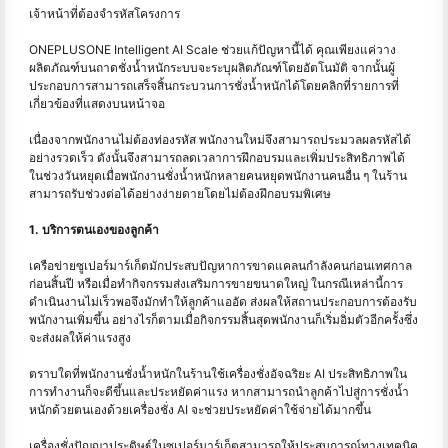
เจ้าหน้าที่ต้องจำรหัสโครงการ
ONEPLUSONE Intelligent AI Scale ช่วยแก้ปัญหานี้ได้ คุณเพียงแค่วาง
ผลิตภัณฑ์บนถาดชั่งน้ำหนักระบบจะระบุผลิตภัณฑ์โดยอัตโนมัติ จากนั้นผู้
ประกอบการสามารถเสร็จสิ้นกระบวนการชั่งน้ำหนักได้โดยคลิกที่รายการที่
เกี่ยวข้องที่แสดงบนหน้าจอ
เนื่องจากพนักงานไม่ต้องท่องรหัส พนักงานใหม่จึงสามารถประมวลผลรหัสได้
อย่างรวดเร็ว ดังนั้นจึงสามารถลดเวลาการฝึกอบรมและเพิ่มประสิทธิภาพได้
ในช่วงวันหยุดเมื่อพนักงานชั่งน้ำหนักหลายคนหยุดพนักงานคนอื่น ๆ ในร้าน
สามารถรับช่วงต่อได้อย่างง่ายดายโดยไม่ต้องฝึกอบรมพิเศษ
1. บริการตนเองของลูกค้า
เครือข่ายซูเปอร์มาร์เก็ตมักประสบปัญหาการขาดแคลนกําลังคนก่อนเทศกาล
ก่อนสิ้นปี หรือเมื่อทํากิจกรรมส่งเสริมการขายขนาดใหญ่ ในกรณีเหล่านี้การ
ดำเนินงานไม่เร็วพอจึงมักทำให้ลูกค้าแออัด ส่งผลให้สถานประกอบการต้องรับ
พนักงานเพิ่มขึ้น อย่างไรก็ตามเมื่อกิจกรรมสิ้นสุดพนักงานก็เริ่มอิ่มตัวอีกครั้งซึ่ง
จะส่งผลให้ค่าแรงสูง
ตราบใดที่พนักงานชั่งน้ำหนักในร้านใช้เครื่องชั่งอัจฉริยะ AI ประสิทธิภาพใน
การทำงานก็จะดีขึ้นและประหยัดค่าแรง หากสามารถนำลูกค้าไปสู่การชั่งน้ำ
หนักด้วยตนเองด้วยเครื่องชั่ง AI จะช่วยประหยัดค่าใช้จ่ายได้มากขึ้น
เครื่องชั่งปัญญาประดิษฐ์ในซูเปอร์มาร์เก็ตสามารถให้ประสบการณ์ทางเทคนิค