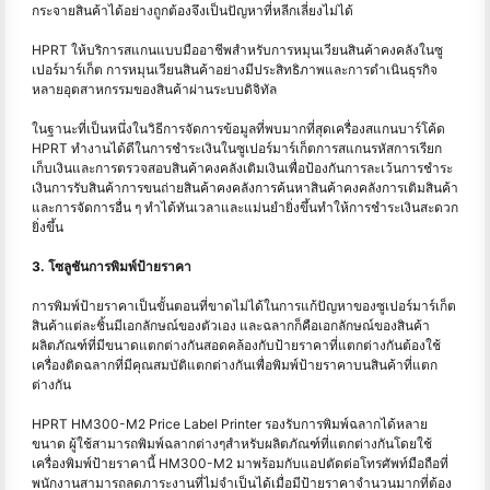
กระจายสินค้าได้อย่างถูกต้องจึงเป็นปัญหาที่หลีกเลี่ยงไม่ได้
HPRT ให้บริการสแกนแบบมืออาชีพสำหรับการหมุนเวียนสินค้าคงคลังในซู
เปอร์มาร์เก็ต การหมุนเวียนสินค้าอย่างมีประสิทธิภาพและการดำเนินธุรกิจ
หลายอุตสาหกรรมของสินค้าผ่านระบบดิจิทัล
ในฐานะที่เป็นหนึ่งในวิธีการจัดการข้อมูลที่พบมากที่สุดเครื่องสแกนบาร์โค้ด
HPRT ทำงานได้ดีในการชำระเงินในซูเปอร์มาร์เก็ตการสแกนรหัสการเรียก
เก็บเงินและการตรวจสอบสินค้าคงคลังเติมเงินเพื่อป้องกันการละเว้นการชำระ
เงินการรับสินค้าการขนถ่ายสินค้าคงคลังการค้นหาสินค้าคงคลังการเติมสินค้า
และการจัดการอื่น ๆ ทำได้ทันเวลาและแม่นยำยิ่งขึ้นทำให้การชำระเงินสะดวก
ยิ่งขึ้น
3. โซลูชันการพิมพ์ป้ายราคา
การพิมพ์ป้ายราคาเป็นขั้นตอนที่ขาดไม่ได้ในการแก้ปัญหาของซูเปอร์มาร์เก็ต
สินค้าแต่ละชิ้นมีเอกลักษณ์ของตัวเอง และฉลากก็คือเอกลักษณ์ของสินค้า
ผลิตภัณฑ์ที่มีขนาดแตกต่างกันสอดคล้องกับป้ายราคาที่แตกต่างกันต้องใช้
เครื่องติดฉลากที่มีคุณสมบัติแตกต่างกันเพื่อพิมพ์ป้ายราคาบนสินค้าที่แตก
ต่างกัน
HPRT HM300-M2 Price Label Printer รองรับการพิมพ์ฉลากได้หลาย
ขนาด ผู้ใช้สามารถพิมพ์ฉลากต่างๆสำหรับผลิตภัณฑ์ที่แตกต่างกันโดยใช้
เครื่องพิมพ์ป้ายราคานี้ HM300-M2 มาพร้อมกับแอปตัดต่อโทรศัพท์มือถือที่
พนักงานสามารถลดภาระงานที่ไม่จำเป็นได้เมื่อมีป้ายราคาจำนวนมากที่ต้อง