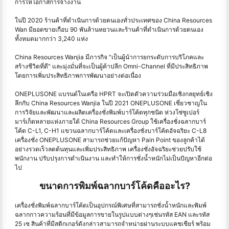
การให้โอกาสการจ้างงาน
ในปี 2020 ร้านค้าที่ดําเนินการด้วยตนเองทั่วประเทศของ China Resources
Wan มียอดขายเกือบ 90 พันล้านหยวนและร้านค้าที่ดําเนินการด้วยตนเอง
ทั้งหมดมากกว่า 3,240 แห่ง
China Resources Wanjia มีภารกิจ "เป็นผู้นำการยกระดับการบริโภคและ
สร้างชีวิตที่ดี" และมุ่งมั่นที่จะเป็นผู้ค้าปลีก Omni-Channel ที่มีประสิทธิภาพ
โดยการเพิ่มประสิทธิภาพการพัฒนาอย่างต่อเนื่อง
ONEPLUSONE แบรนด์ในเครือ HPRT จะเปิดตัวความร่วมมือเชิงกลยุทธ์เชิง
ลึกกับ China Resources Wanjia ในปี 2021 ONEPLUSONE เชี่ยวชาญใน
การวิจัยและพัฒนาและผลิตเครื่องชั่งพิมพ์บาร์โค้ดทุกชนิด ห่วงโซ่ซูเปอร์
มาร์เก็ตหลายแห่งภายใต้ China Resources Group ใช้เครื่องชั่งฉลากบาร์
โค้ด C-L1, C-H1 แขวนฉลากบาร์โค้ดและเครื่องชั่งบาร์โค้ดอัจฉริยะ C-L8
เครื่องชั่ง ONEPLUSONE สามารถช่วยแก้ปัญหา Pain Point ของลูกค้าได้
อย่างรวดเร็วลดต้นทุนและเพิ่มประสิทธิภาพ เครื่องชั่งอัจฉริยะช่วยปรับใช้
พนักงาน ปรับปรุงการดำเนินงาน และทำให้การชั่งน้ำหนักไม่เป็นปัญหาอีกต่อ
ไป
ขนาดการพิมพ์ฉลากบาร์โค้ดคืออะไร?
เครื่องชั่งพิมพ์ฉลากบาร์โค้ดเป็นอุปกรณ์พิเศษที่สามารถชั่งน้ำหนักและพิมพ์
ฉลากกาวความร้อนที่มีข้อมูลการขายในรูปแบบต่างๆเช่นรหัส EAN และรหัส
25 เซ สินค้าที่มีสติกเกอร์ดังกล่าวสามารถจำหน่ายผ่านระบบแคชเชียร์ พร้อม