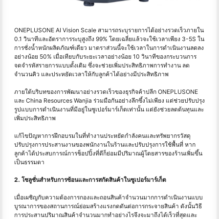
ONEPLUSONE AI Vision Scale สามารถระบุรายการได้อย่างรวดเร็วภายใน
0.1 วินาทีและอัตราการระบุสูงถึง 99% โดยเฉลี่ยแล้วจะใช้เวลาเพียง 3-5S ใน
การชั่งน้ำหนักผลิตภัณฑ์เดียว มาตราส่วนนี้จะใช้เวลาในการดำเนินงานลดลง
อย่างน้อย 50% เมื่อเทียบกับระยะเวลาอย่างน้อย 10 วินาทีของกระบวนการ
จดจำรหัสรายการแบบดั้งเดิม ซึ่งจะช่วยเพิ่มประสิทธิภาพการทำงาน ลด
จำนวนคิว และประหยัดเวลาให้กับลูกค้าได้อย่างมีประสิทธิภาพ
ภายใต้บริบทของการพัฒนาอย่างรวดเร็วของธุรกิจค้าปลีก ONEPLUSONE
และ China Resources Wanjia ร่วมมือกันอย่างลึกซึ้งไม่เพียง แต่ช่วยปรับปรุง
รูปแบบการดำเนินงานที่มีอยู่ในซูเปอร์มาร์เก็ตเท่านั้น แต่ยังช่วยลดต้นทุนและ
เพิ่มประสิทธิภาพ
แก้ไขปัญหาการฝึกอบรมในที่ทำงานประหยัดกำลังคนและทรัพยากรวัสดุ
ปรับปรุงการประสานงานของพนักงานในร้านและปรับปรุงการใช้พื้นที่ หาก
ลูกค้าได้ประสบการณ์การช็อปปิ้งที่ดีก็ย่อมมีปริมาณผู้โดยสารของร้านเพิ่มขึ้น
เป็นธรรมดา
2. โซลูชั่นสำหรับการซ้อนและการสกัดสินค้าในซูเปอร์มาร์เก็ต
เมื่อเผชิญกับความต้องการกองและถอนสินค้าจํานวนมากการดําเนินงานแบบ
บูรณาการของสถานการณ์ย่อมสร้างแรงกดดันต่อการกระจายสินค้า ดังนั้นวิธี
การประสานปริมาณสินค้าจำนวนมากทำอย่างไรจึงจะมาถึงได้เร็วที่สุดและ