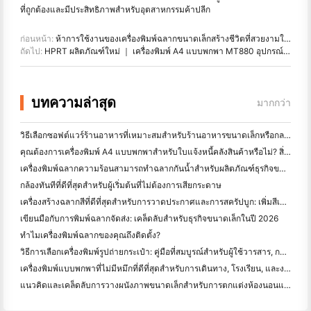
ที่ถูกต้องและมีประสิทธิภาพสำหรับอุตสาหกรรมค้าปลีก
ก่อนหน้า:
ห้าการใช้งานของเครื่องพิมพ์ฉลากขนาดเล็กสร้างชีวิตที่สวยงามในบ้าน
ถัดไป:
HPRT ผลิตภัณฑ์ใหม่ ｜ เครื่องพิมพ์ A4 แบบพกพา MT880 อุปกรณ์สำหรับนักธุรกิจ
บทความล่าสุด
มากกว่า
วิธีเลือกซอฟต์แวร์ร้านอาหารที่เหมาะสมสำหรับร้านอาหารขนาดเล็กหรือกลางของคุณ
คุณต้องการเครื่องพิมพ์ A4 แบบพกพาสำหรับใบแจ้งหนี้คลังสินค้าหรือไม่? สิ่งที่ทํางานจริง
เครื่องพิมพ์ฉลากความร้อนสามารถทำฉลากกันน้ำสำหรับผลิตภัณฑ์ธุรกิจขนาดเล็กได้หรือไม่?
กล้องทันทีที่ดีที่สุดสําหรับผู้เริ่มต้นที่ไม่ต้องการเสียกระดาษ
เครื่องสร้างฉลากสีที่ดีที่สุดสําหรับการวาดประกาศและการสครัปบูก: เพิ่มสีเพิ่มเติมในทุกหน้า
เขียนมือกับการพิมพ์ฉลากจัดส่ง: เคล็ดลับสําหรับธุรกิจขนาดเล็กในปี 2026
ทำไมเครื่องพิมพ์ฉลากของคุณถึงติดตั้ง?
วิธีการเลือกเครื่องพิมพ์รูปถ่ายกระเป๋า: คู่มือที่สมบูรณ์สําหรับผู้ใช้วารสาร, การเดินทาง, และ iPhone
เครื่องพิมพ์แบบพกพาที่ไม่มีหมึกที่ดีที่สุดสําหรับการเดินทาง, โรงเรียน, และงานมือถือ: Hanin MT620 Pro รีวิว
แนวคิดและเคล็ดลับการวางผนังภาพขนาดเล็กสำหรับการตกแต่งห้องนอนและห้องพัก