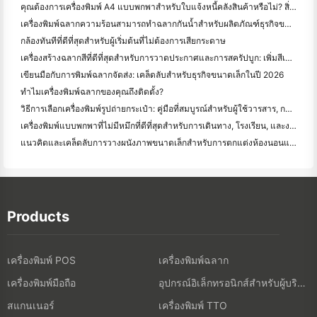
คุณต้องการเครื่องพิมพ์ A4 แบบพกพาสำหรับใบแจ้งหนี้คลังสินค้าหรือไม่? สิ่งที่ทํางานจริง
เครื่องพิมพ์ฉลากความร้อนสามารถทำฉลากกันน้ำสำหรับผลิตภัณฑ์ธุรกิจขนาดเล็กได้หรือไม่?
กล้องทันทีที่ดีที่สุดสําหรับผู้เริ่มต้นที่ไม่ต้องการเสียกระดาษ
เครื่องสร้างฉลากสีที่ดีที่สุดสําหรับการวาดประกาศและการสครัปบูก: เพิ่มสีเพิ่มเติมในทุกหน้า
เขียนมือกับการพิมพ์ฉลากจัดส่ง: เคล็ดลับสําหรับธุรกิจขนาดเล็กในปี 2026
ทำไมเครื่องพิมพ์ฉลากของคุณถึงติดตั้ง?
วิธีการเลือกเครื่องพิมพ์รูปถ่ายกระเป๋า: คู่มือที่สมบูรณ์สําหรับผู้ใช้วารสาร, การเดินทาง, และ iPhone
เครื่องพิมพ์แบบพกพาที่ไม่มีหมึกที่ดีที่สุดสําหรับการเดินทาง, โรงเรียน, และงานมือถือ: Hanin MT620 Pro รีวิว
แนวคิดและเคล็ดลับการวางผนังภาพขนาดเล็กสำหรับการตกแต่งห้องนอนและห้องพัก
Products
เครื่องพิมพ์ POS
เครื่องพิมพ์ฉลาก
เครื่องพิมพ์มือถือ
อุปกรณ์อิเล็กทรอนิกส์สำหรับผู้บริโภค
สแกนเนอร์
เครื่องพิมพ์ TTO