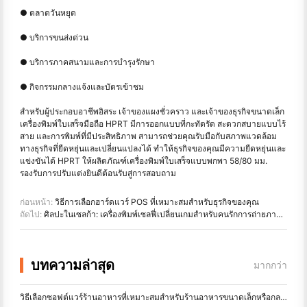
● ตลาดวันหยุด
● บริการขนส่งด่วน
● บริการภาคสนามและการบำรุงรักษา
● กิจกรรมกลางแจ้งและบัตรเข้าชม
สำหรับผู้ประกอบอาชีพอิสระ เจ้าของแผงชั่วคราว และเจ้าของธุรกิจขนาดเล็ก
เครื่องพิมพ์ใบเสร็จมือถือ HPRT มีการออกแบบที่กะทัดรัด สะดวกสบายแบบไร้
สาย และการพิมพ์ที่มีประสิทธิภาพ สามารถช่วยคุณรับมือกับสภาพแวดล้อม
ทางธุรกิจที่ยืดหยุ่นและเปลี่ยนแปลงได้ ทำให้ธุรกิจของคุณมีความยืดหยุ่นและ
แข่งขันได้ HPRT ให้ผลิตภัณฑ์เครื่องพิมพ์ใบเสร็จแบบพกพา 58/80 มม.
รองรับการปรับแต่งยินดีต้อนรับสู่การสอบถาม
ก่อนหน้า:
วิธีการเลือกฮาร์ดแวร์ POS ที่เหมาะสมสำหรับธุรกิจของคุณ
ถัดไป:
ศิลปะในเซลก้า: เครื่องพิมพ์เซลฟี่เปลี่ยนเกมสำหรับคนรักการถ่ายภาพได้อย่างไร
บทความล่าสุด
มากกว่า
วิธีเลือกซอฟต์แวร์ร้านอาหารที่เหมาะสมสำหรับร้านอาหารขนาดเล็กหรือกลางของคุณ