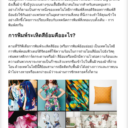
ยังเสื้อผ้า) ซึ่งมีรูปแบบต่างๆบนเสื้อยืดที่น่าสนใจมากสำหรับคนหนุ่มสาว
อย่างไรก็ตามเป็นสาขาหนึ่งของเทคโนโลยีการพิมพ์สิ่งทอดิจิตอลการพิมพ์สี
ย้อมยังใช้กันอย่างแพร่หลายในอุตสาหกรรมสิ่งทอ ที่นี่เราจะทำให้คุณเข้าใจ
อย่างลึกซึ้งโดยการเปรียบเทียบกับเทคนิคการพิมพ์สิ่งทอแบบดั้งเดิม - การ
พิมพ์สกรีน
การพิมพ์ระเหิดสีย้อมคืออะไร?
ตามที่วิกิพีเดียการพิมพ์ระเหิดสีย้อม (หรือการพิมพ์ย้อมย่อย) เป็นเทคโนโลยี
การพิมพ์คอมพิวเตอร์ดิจิตอลที่ใช้ความร้อนในการถ่ายโอนสีย้อมไปยังวัสดุ
เช่นพลาสติกการ์ดกระดาษหรือผ้า สีย้อมหรือหมึกมีความไวต่อความร้อนและ
ความดันพวกเขาจะกลายเป็นก๊าซแล้วแทรกซึมเข้าไปในพื้นผิวของผ้าที่ถ่าย
โอน ด้วยเทคโนโลยีนี้สีย้อมสามารถยึดติดกับพื้นผิวได้อย่างถาวรและภาพบน
ผ้าไม่จางหายหรือแตกง่ายแม้ว่าจะผ่านการซักหลายครั้งก็ตาม