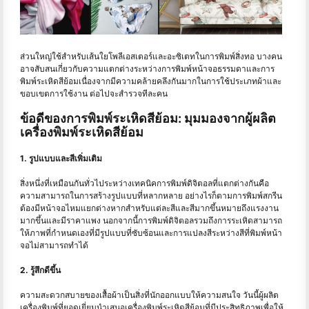
ส่วนใหญ่ใช้สำหรับเส้นใยโพลีเอสเตอร์และอะซิเตทในการพิมพ์สิ่งทอ บางคน
อาจสับสนเกี่ยวกับความแตกต่างระหว่างการพิมพ์หน้าจอธรรมดาและการ
พิมพ์ระเหิดสีย้อมเนื่องจากมีความคล้ายคลึงกันมากในการใช้ประเภทผ้าและ
ขอบเขตการใช้งาน ต่อไปจะสำรวจทีละคน
ข้อดีของการพิมพ์ระเหิดสีย้อม: มุมมองจากผู้ผลิต
เครื่องพิมพ์ระเหิดสีย้อม
1. รูปแบบและสีเพิ่มเติม
สิ่งหนึ่งที่เหมือนกันทั่วไประหว่างเทคนิคการพิมพ์ดิจิตอลที่แตกต่างกันคือ
ความสามารถในการสร้างรูปแบบที่หลากหลาย อย่างไรก็ตามการพิมพ์สกรีน
ต้องมีหน้าจอไหมแยกต่างหากสำหรับแต่ละสีและสีมากขึ้นหมายถึงแรงงาน
มากขึ้นและมีราคาแพง นอกจากนี้การพิมพ์ดิจิตอลรวมถึงการระเหิดสามารถ
ให้ภาพที่กำหนดเองที่มีรูปแบบที่ซับซ้อนและการแปลงสีระหว่างสีที่พิมพ์หน้า
จอไม่สามารถทำได้
2. รู้สึกดีขึ้น
ความสะดวกสบายของเสื้อผ้าเป็นสิ่งที่นักออกแบบให้ความสนใจ วันนี้ผู้ผลิต
เครื่องพิมพ์ที่ยอดเยี่ยมนำเสนอเครื่องพิมพ์ระเหิดสีย้อมที่มีประสิทธิภาพเพื่อให้