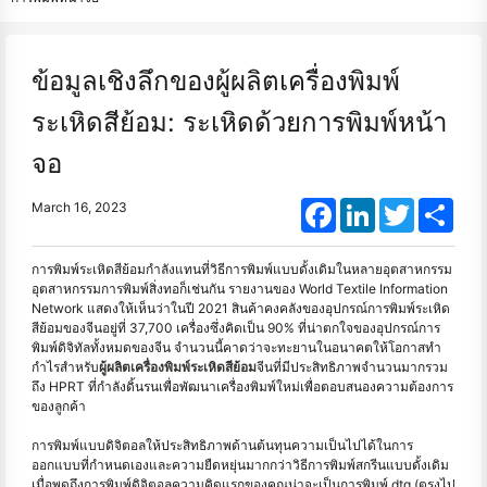
ข้อมูลเชิงลึกของผู้ผลิตเครื่องพิมพ์
ระเหิดสีย้อม: ระเหิดด้วยการพิมพ์หน้า
จอ
Facebook
LinkedIn
Twitter
Shar
March 16, 2023
การพิมพ์ระเหิดสีย้อมกำลังแทนที่วิธีการพิมพ์แบบดั้งเดิมในหลายอุตสาหกรรม
อุตสาหกรรมการพิมพ์สิ่งทอก็เช่นกัน รายงานของ World Textile Information
Network แสดงให้เห็นว่าในปี 2021 สินค้าคงคลังของอุปกรณ์การพิมพ์ระเหิด
สีย้อมของจีนอยู่ที่ 37,700 เครื่องซึ่งคิดเป็น 90% ที่น่าตกใจของอุปกรณ์การ
พิมพ์ดิจิทัลทั้งหมดของจีน จำนวนนี้คาดว่าจะทะยานในอนาคตให้โอกาสทำ
กำไรสำหรับ
ผู้ผลิตเครื่องพิมพ์ระเหิดสีย้อม
จีนที่มีประสิทธิภาพจำนวนมากรวม
ถึง HPRT ที่กำลังดิ้นรนเพื่อพัฒนาเครื่องพิมพ์ใหม่เพื่อตอบสนองความต้องการ
ของลูกค้า
การพิมพ์แบบดิจิตอลให้ประสิทธิภาพด้านต้นทุนความเป็นไปได้ในการ
ออกแบบที่กำหนดเองและความยืดหยุ่นมากกว่าวิธีการพิมพ์สกรีนแบบดั้งเดิม
เมื่อพูดถึงการพิมพ์ดิจิตอลความคิดแรกของคุณน่าจะเป็นการพิมพ์ dtg (ตรงไป