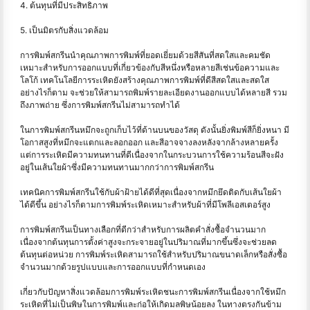
4. ต้นทุนที่มีประสิทธิภาพ
5. เป็นมิตรกับสิ่งแวดล้อม
การพิมพ์สกรีนนำคุณภาพการพิมพ์ที่ยอดเยี่ยมด้วยสีสันที่สดใสและคมชัด
เหมาะสำหรับการออกแบบที่เกี่ยวข้องกับสีหนึ่งหรือหลายสีเช่นข้อความและ
โลโก้ เทคโนโลยีการระเหิดยังสร้างคุณภาพการพิมพ์ที่ดีสีสดใสและสดใส
อย่างไรก็ตาม จะช่วยให้สามารถพิมพ์รายละเอียดงานออกแบบได้หลายสี รวม
ถึงภาพถ่าย ซึ่งการพิมพ์สกรีนไม่สามารถทำได้
ในการพิมพ์สกรีนหมึกจะถูกเก็บไว้ที่ด้านบนของวัสดุ ดังนั้นยิ่งพิมพ์สีก็ยิ่งหนา มี
โอกาสสูงที่หมึกจะแตกและลอกออก และสีอาจจางลงหลังจากล้างหลายครั้ง
แต่การระเหิดมีความทนทานที่ดีเนื่องจากในกระบวนการใช้ความร้อนสีจะฝัง
อยู่ในเส้นใยผ้าซึ่งมีความทนทานมากกว่าการพิมพ์สกรีน
เทคนิคการพิมพ์สกรีนใช้กับผ้าฝ้ายได้ดีที่สุดเนื่องจากหมึกยึดติดกับเส้นใยผ้า
ได้ดีขึ้น อย่างไรก็ตามการพิมพ์ระเหิดเหมาะสำหรับผ้าที่มีโพลีเอสเตอร์สูง
การพิมพ์สกรีนเป็นทางเลือกที่ดีกว่าสำหรับการผลิตคำสั่งซื้อจำนวนมาก
เนื่องจากต้นทุนการตั้งค่าสูงจะกระจายอยู่ในปริมาณที่มากขึ้นซึ่งจะช่วยลด
ต้นทุนต่อหน่วย การพิมพ์ระเหิดสามารถใช้สำหรับปริมาณขนาดเล็กหรือสั่งซื้อ
จำนวนมากด้วยรูปแบบและการออกแบบที่กำหนดเอง
เกี่ยวกับปัญหาสิ่งแวดล้อมการพิมพ์ระเหิดชนะการพิมพ์สกรีนเนื่องจากใช้หมึก
ระเหิดที่ไม่เป็นพิษในการพิมพ์และก่อให้เกิดมลพิษน้อยลง ในทางตรงกันข้าม