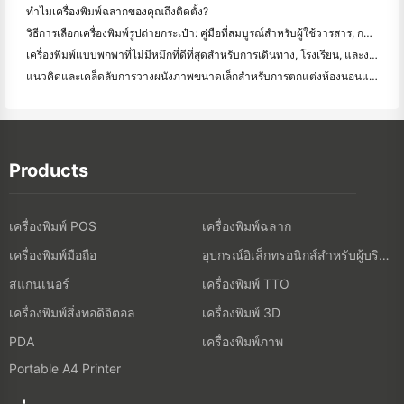
ทำไมเครื่องพิมพ์ฉลากของคุณถึงติดตั้ง?
วิธีการเลือกเครื่องพิมพ์รูปถ่ายกระเป๋า: คู่มือที่สมบูรณ์สําหรับผู้ใช้วารสาร, การเดินทาง, และ iPhone
เครื่องพิมพ์แบบพกพาที่ไม่มีหมึกที่ดีที่สุดสําหรับการเดินทาง, โรงเรียน, และงานมือถือ: Hanin MT620 Pro รีวิว
แนวคิดและเคล็ดลับการวางผนังภาพขนาดเล็กสำหรับการตกแต่งห้องนอนและห้องพัก
Products
เครื่องพิมพ์ POS
เครื่องพิมพ์ฉลาก
เครื่องพิมพ์มือถือ
อุปกรณ์อิเล็กทรอนิกส์สำหรับผู้บริโภค
สแกนเนอร์
เครื่องพิมพ์ TTO
เครื่องพิมพ์สิ่งทอดิจิตอล
เครื่องพิมพ์ 3D
เครื่องพิมพ์ภาพ
PDA
Portable A4 Printer