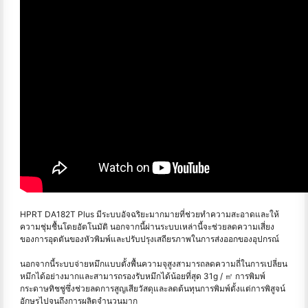
HPRT DA182T Plus มีระบบอัจฉริยะมากมายที่ช่วยทำความสะอาดและให้
ความชุ่มชื้นโดยอัตโนมัติ นอกจากนี้ผ่านระบบเหล่านี้จะช่วยลดความเสี่ยง
ของการอุดตันของหัวพิมพ์และปรับปรุงเสถียรภาพในการส่งออกของอุปกรณ์
นอกจากนี้ระบบจ่ายหมึกแบบตั้งพื้นความจุสูงสามารถลดความถี่ในการเปลี่ยน
หมึกได้อย่างมากและสามารถรองรับหมึกได้น้อยที่สุด 31g / ㎡ การพิมพ์
กระดาษทิชชู่ซึ่งช่วยลดการสูญเสียวัสดุและลดต้นทุนการพิมพ์ตั้งแต่การพิสูจน์
อักษรไปจนถึงการผลิตจำนวนมาก