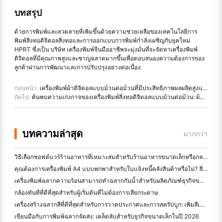
บทสรุป
ด้วยการพิมพ์และลวดลายที่เพิ่มขึ้นด้วยความช่วยเหลือของเทคโนโลยีการ
พิมพ์สิ่งทอดิจิตอลสิ่งทอและการออกแบบการพิมพ์กำลังเผชิญกับยุคใหม่
HPRT ซึ่งเป็น บริษัท เครื่องพิมพ์จีนมืออาชีพจะมุ่งมั่นที่จะจัดหาเครื่องพิมพ์
ดิจิตอลที่มีคุณภาพสูงและชาญฉลาดมากขึ้นเพื่อตอบสนองความต้องการของ
ลูกค้าผ่านการพัฒนาและการปรับปรุงอย่างต่อเนื่อง
ก่อนหน้า:
เครื่องพิมพ์ผ้าดิจิตอลแบบม้วนต่อม้วนที่มีประสิทธิภาพผลผลิตสูงและสมาร์ทสูง DA188S
ถัดไป:
ค้นพบความเก่งกาจของเครื่องพิมพ์สิ่งทอดิจิตอลแบบม้วนต่อม้วน: ผ้าที่คุณสามารถพิมพ์ได้
บทความล่าสุด
มากกว่า
วิธีเลือกซอฟต์แวร์ร้านอาหารที่เหมาะสมสำหรับร้านอาหารขนาดเล็กหรือกลางของคุณ
คุณต้องการเครื่องพิมพ์ A4 แบบพกพาสำหรับใบแจ้งหนี้คลังสินค้าหรือไม่? สิ่งที่ทํางานจริง
เครื่องพิมพ์ฉลากความร้อนสามารถทำฉลากกันน้ำสำหรับผลิตภัณฑ์ธุรกิจขนาดเล็กได้หรือไม่?
กล้องทันทีที่ดีที่สุดสําหรับผู้เริ่มต้นที่ไม่ต้องการเสียกระดาษ
เครื่องสร้างฉลากสีที่ดีที่สุดสําหรับการวาดประกาศและการสครัปบูก: เพิ่มสีเพิ่มเติมในทุกหน้า
เขียนมือกับการพิมพ์ฉลากจัดส่ง: เคล็ดลับสําหรับธุรกิจขนาดเล็กในปี 2026