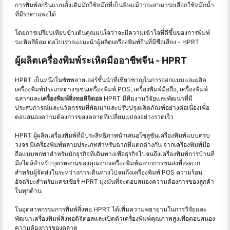
การพิมพ์สกรีนแบบดั้งเดิมมักใช้หมึกที่เป็นพิษแม้ว่าจะสามารถเลือกใช้หมึกน้ำ
ที่มีราคาแพงได้
โดยการเปรียบเทียบข้างต้นคุณแน่ใจว่าจะมีความเข้าใจที่ดีขึ้นของการพิมพ์
ระเหิดสีย้อม ต่อไปเราจะแนะนำผู้ผลิตเครื่องพิมพ์จีนที่มีชื่อเสียง - HPRT
ผู้ผลิตเครื่องพิมพ์ระเหิดมืออาชีพจีน - HPRT
HPRT เป็นหนึ่งในซัพพลายเออร์ชั้นนำที่เชี่ยวชาญในการออกแบบและผลิต
เครื่องพิมพ์ประเภทต่างๆเช่นเครื่องพิมพ์ POS, เครื่องพิมพ์มือถือ, เครื่องพิมพ์
ฉลากและ
เครื่องพิมพ์สิ่งทอดิจิตอล
HPRT มีทีมงานวิจัยและพัฒนาที่มี
ประสบการณ์และนวัตกรรมที่พัฒนาและปรับปรุงผลิตภัณฑ์อย่างต่อเนื่องเพื่อ
ตอบสนองความต้องการของตลาดที่เปลี่ยนแปลงอย่างรวดเร็ว
HPRT ผู้ผลิตเครื่องพิมพ์ที่มีประสิทธิภาพนำเสนอโซลูชันเครื่องพิมพ์แบบครบ
วงจร มีเครื่องพิมพ์หลายประเภทสำหรับฉากที่แตกต่างกัน จากเครื่องพิมพ์มือ
ถือแบบพกพาสำหรับนักธุรกิจที่เดินทางเพื่อธุรกิจไปจนถึงเครื่องพิมพ์การบ้านที่
มีสไตล์สำหรับบุตรหลานของคุณจากเครื่องพิมพ์ฉลากการขนส่งที่สะดวก
สำหรับผู้จัดส่งในระหว่างการเดินทางไปจนถึงเครื่องพิมพ์ POS ความร้อน
อัจฉริยะสำหรับแคชเชียร์ HPRT มุ่งมั่นที่จะตอบสนองความต้องการของลูกค้า
ในทุกด้าน
ในอุตสาหกรรมการพิมพ์สิ่งทอ HPRT ได้เพิ่มความพยายามในการวิจัยและ
พัฒนาเครื่องพิมพ์สิ่งทอดิจิตอลและเปิดตัวเครื่องพิมพ์คุณภาพสูงเพื่อตอบสนอง
ความต้องการของตลาด