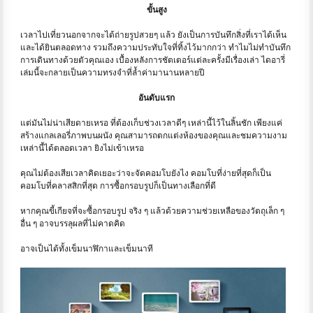
ขั้นสูง
เวลาไปเที่ยวนอกจากจะได้ถ่ายรูปสวยๆ แล้ว ยังเป็นการบันทึกสิ่งที่เราได้เห็น
และได้ยินตลอดทาง รวมถึงความประทับใจที่ทิ้งไว้มากกว่า ทำไมไม่ทำบันทึก
การเดินทางด้วยตัวคุณเอง เบื้องหลังการชัตเตอร์แต่ละครั้งมีเรื่องเล่า ไดอารี่
เล่มนี้จะกลายเป็นความทรงจำที่ล้ำค่ามานานหลายปี
อันดับแรก
แต่มันไม่น่าเสียดายเหรอ ที่ต้องเก็บช่วงเวลาดีๆ เหล่านี้ไว้ในลิ้นชัก เพียงแค่
สร้างแกลเลอรี่ภาพบนผนัง คุณสามารถตกแต่งห้องของคุณและชมความงาม
เหล่านี้ได้ตลอดเวลา ยิงไม่เข้าเหรอ
คุณไม่ต้องเสียเวลาคิดเยอะว่าจะจัดคอมโบยังไง คอมโบที่ง่ายที่สุดก็เป็น
คอมโบที่คลาสสิกที่สุด การซื้อกรอบรูปก็เป็นทางเลือกที่ดี
หากคุณขี้เกียจที่จะซื้อกรอบรูป จริง ๆ แล้วด้วยความช่วยเหลือของวัตถุเล็ก ๆ
อื่น ๆ อาจบรรลุผลที่ไม่คาดคิด
อาจเป็นได้ทั้งเข็มนาฬิกาและเข็มนาที