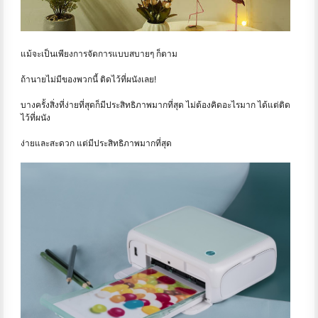
แม้จะเป็นเพียงการจัดการแบบสบายๆ ก็ตาม
ถ้านายไม่มีของพวกนี้ ติดไว้ที่ผนังเลย!
บางครั้งสิ่งที่ง่ายที่สุดก็มีประสิทธิภาพมากที่สุด ไม่ต้องคิดอะไรมาก ได้แต่ติด
ไว้ที่ผนัง
ง่ายและสะดวก แต่มีประสิทธิภาพมากที่สุด