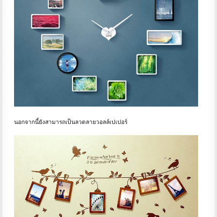
นอกจากนี้ยังสามารถเป็นลวดลายวอลล์เปเปอร์