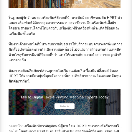
ในฐานะผู้จัดจำหน่ายเครื่องพิมพ์สิ่งทอที่บ้านระดับมืออาชีพของจีน HPRT นำ
เสนอเครื่องพิมพ์ดิจิตอลอุตสาหกรรมครบวงจรซึ่งรวมถึงเครื่องพิมพ์เสื้อผ้า
โดยตรงสายพานไดรฟ์โดยตรงกับเครื่องพิมพ์ผ้าเครื่องพิมพ์ระเหิดสีย้อมและ
เครื่องพิมพ์ไฮบริด
ทีมงานด้านเทคนิคที่มีประสบการณ์ของเราให้บริการแบบครบวงจรตั้งแต่การ
ติดตั้งอุปกรณ์และการดำเนินงานซอฟต์แวร์ไปจนถึงการฝึกอบรมด้านเทคนิค
ด้วยโซลูชันการพิมพ์ดิจิตอลที่ปรับแต่งให้เหมาะกับความต้องการของลูกค้าที่
แตกต่างกัน
ต้องการผลิตผลิตภัณฑ์ส่วนบุคคลในปริมาณน้อย? เครื่องพิมพ์สิ่งทอดิจิตอล
HPRT ให้ความยืดหยุ่นที่คุณต้องการเพิ่มประสิทธิภาพการผลิตและลดต้นทุน
ติดต่อเรา
วันนี้!
ก่อนหน้า:
เครื่องพิมพ์ตราสัญลักษณ์ผู้มาเยือน iDPRT: ขนาดกะทัดรัดรวดเร็วและผสานรวมเพื่อการจัดการผู้มาเยือนที่มีประสิทธิภาพ
ถัดไป:
โซลูชันการเข้ารหัสแบบยั่งยืนสำหรับบรรจุภัณฑ์ที่ยืดหยุ่น: เพิ่มประสิทธิภาพและลดต้นทุนด้วย HPRT