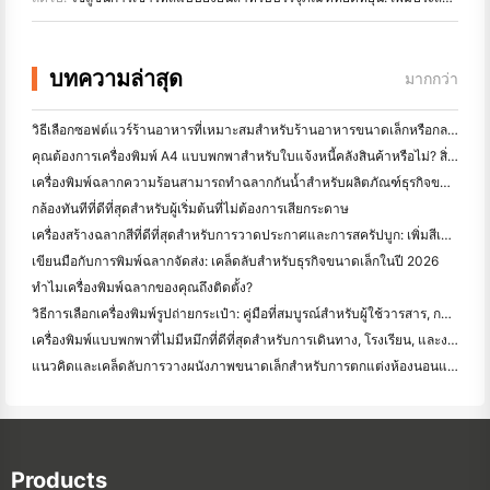
บทความล่าสุด
มากกว่า
วิธีเลือกซอฟต์แวร์ร้านอาหารที่เหมาะสมสำหรับร้านอาหารขนาดเล็กหรือกลางของคุณ
คุณต้องการเครื่องพิมพ์ A4 แบบพกพาสำหรับใบแจ้งหนี้คลังสินค้าหรือไม่? สิ่งที่ทํางานจริง
เครื่องพิมพ์ฉลากความร้อนสามารถทำฉลากกันน้ำสำหรับผลิตภัณฑ์ธุรกิจขนาดเล็กได้หรือไม่?
กล้องทันทีที่ดีที่สุดสําหรับผู้เริ่มต้นที่ไม่ต้องการเสียกระดาษ
เครื่องสร้างฉลากสีที่ดีที่สุดสําหรับการวาดประกาศและการสครัปบูก: เพิ่มสีเพิ่มเติมในทุกหน้า
เขียนมือกับการพิมพ์ฉลากจัดส่ง: เคล็ดลับสําหรับธุรกิจขนาดเล็กในปี 2026
ทำไมเครื่องพิมพ์ฉลากของคุณถึงติดตั้ง?
วิธีการเลือกเครื่องพิมพ์รูปถ่ายกระเป๋า: คู่มือที่สมบูรณ์สําหรับผู้ใช้วารสาร, การเดินทาง, และ iPhone
เครื่องพิมพ์แบบพกพาที่ไม่มีหมึกที่ดีที่สุดสําหรับการเดินทาง, โรงเรียน, และงานมือถือ: Hanin MT620 Pro รีวิว
แนวคิดและเคล็ดลับการวางผนังภาพขนาดเล็กสำหรับการตกแต่งห้องนอนและห้องพัก
Products