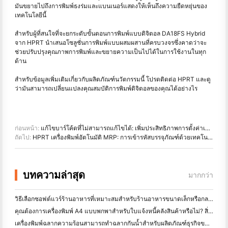
มันขยายไปถึงการพิมพ์ธงร่มและแบนเนอร์แสดงให้เห็นถึงความยืดหยุ่นของ
เทคโนโลยีนี้
สำหรับผู้ที่สนใจที่จะยกระดับขั้นตอนการพิมพ์แบบดิจิตอล DA18FS Hybrid
จาก HPRT นำเสนอโซลูชั่นการพิมพ์แบบผสมผสานที่ครบวงจรซึ่งคาดว่าจะ
ช่วยปรับปรุงคุณภาพการพิมพ์และขยายความเป็นไปได้ในการใช้งานในทุก
ด้าน
สำหรับข้อมูลเพิ่มเติมเกี่ยวกับผลิตภัณฑ์นวัตกรรมนี้ โปรดติดต่อ HPRT และดู
ว่ามันสามารถเปลี่ยนแปลงคุณสมบัติการพิมพ์ดิจิตอลของคุณได้อย่างไร
ก่อนหน้า:
แก้ไขบาร์โค้ดที่ไม่สามารถแก้ไขได้: เพิ่มประสิทธิภาพการตั้งค่าเครื่องพิมพ์และสแกนเนอร์
ถัดไป:
HPRT เครื่องพิมพ์อัตโนมัติ MRP: การเข้ารหัสบรรจุภัณฑ์ด้วยเทคโนโลยีการถ่ายเทความร้อนขั้นสูง
บทความล่าสุด
มากกว่า
วิธีเลือกซอฟต์แวร์ร้านอาหารที่เหมาะสมสำหรับร้านอาหารขนาดเล็กหรือกลางของคุณ
คุณต้องการเครื่องพิมพ์ A4 แบบพกพาสำหรับใบแจ้งหนี้คลังสินค้าหรือไม่? สิ่งที่ทํางานจริง
เครื่องพิมพ์ฉลากความร้อนสามารถทำฉลากกันน้ำสำหรับผลิตภัณฑ์ธุรกิจขนาดเล็กได้หรือไม่?