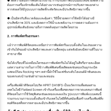
● ลดความต้องการพื้นที่ในโรงงาน: การปรับสภาพแบบออนไลน์ช่วยลดความ
ต้องการเครื่องจักรเพิ่มเติมได้อย่างมากเช่นอุปกรณ์การปรับสภาพแยกต่าง
หากส่งผลให้มีรูปแบบการผลิตที่กะทัดรัดและมีประสิทธิภาพมากขึ้น
● เป็นมิตรกับสิ่งแวดล้อมและคุ้มค่า: วิธีนี้ช่วยลดการใช้หมึกได้อย่างมี
ประสิทธิภาพ 30% และยังลดการใช้น้ำและพลังงาน การลดความต้องการ
อุปกรณ์เพิ่มเติมยังหมายถึงการลดต้นทุนการผลิตโดยรวม
2. การพิมพ์สกรีนธรรมดา
แม้ว่าการพิมพ์ดิจิตอลจะเหนือกว่าการพิมพ์สกรีนแบบดั้งเดิมในแง่ของความ
เข้ากันได้ของผ้าประสิทธิภาพและความยืดหยุ่น แต่หลังยังคงมีสถานที่ในบาง
สาขาอาชีพ
ข้อได้เปรียบที่ไม่เหมือนใครของการพิมพ์สกรีนไม่ได้อยู่ในสีหรือรายละเอียด
แต่ความสามารถในการใช้วางพิมพ์พิเศษซึ่งผลิตผลเช่นทองเงินมุกระเบิด
แสตมป์ร้อน flocking ฯลฯ เหล่านี้มักใช้ในแฟชั่นระดับไฮเอนด์ผ้าพันคอและ
ของตกแต่งบ้านเช่นผ้าม่านและหมอน
เครื่องพิมพ์ผ้าดิจิตอลไฮบริด HPRT DA18FS เป็นนวัตกรรมที่ผสมผสาน
เทคโนโลยี Flatbed Screen เข้ากับเครื่องเพื่อชดเชยการขาดแคลนการพิมพ์
ดิจิตอลในการใช้วัสดุพิเศษเช่นผงทองและผงเงิน รูปแบบการพิมพ์แบบผสมนี้
รวมกระบวนการแบบดั้งเดิมเข้ากับเทคโนโลยีที่ทันสมัยเพื่อสร้างเครื่องพิมพ์สิ่ง
ทอดิจิตอลที่หลากหลายและมีประสิทธิภาพมากขึ้น