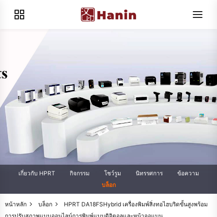
เกี่ยวกับ HPRT
กิจกรรม
โชว์รูม
นิทรรศการ
ข้อความ
บล็อก
หน้าหลัก
บล็อก
HPRT DA18FSHybrid เครื่องพิมพ์สิ่งทอไฮบริดขั้นสูงพร้อม
การปรับสภาพแบบออนไลน์การพิมพ์แบบดิจิตอลและหน้าจอแบน