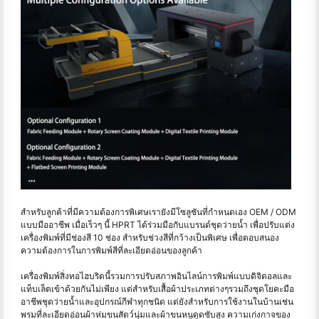
สำหรับลูกค้าที่มีความต้องการพิเศษเรายังมีโซลูชันที่กำหนดเอง OEM / ODM
แบบมืออาชีพ เมื่อเร็วๆ นี้ HPRT ได้ร่วมมือกับแบรนด์ชุดว่ายน้ำ เพื่อปรับแต่ง
เครื่องพิมพ์ที่มีช่องสี 10 ช่อง สำหรับช่วงสีที่กว้างเป็นพิเศษ เพื่อตอบสนอง
ความต้องการในการพิมพ์สีที่ละเอียดอ่อนของลูกค้า
เครื่องพิมพ์สิ่งทอไฮบริดนี้รวมการปรับสภาพอินไลน์การพิมพ์แบบดิจิตอลและ
แท็บเล็ตเข้าด้วยกันไม่เพียง แต่สำหรับเสื้อผ้าประเภทต่างๆรวมถึงชุดโยคะมือ
อาชีพชุดว่ายน้ำและอุปกรณ์กีฬาทุกชนิด แต่ยังสำหรับการใช้งานในบ้านเช่น
พรมที่ละเอียดอ่อนผ้าห่มขนสัตว์นุ่มและผ้าขนหนูดูดซับสูง ความเก่งกาจของ