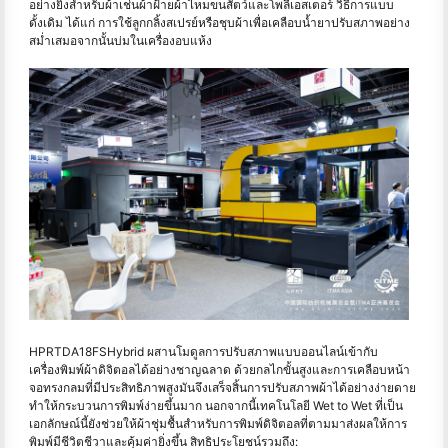
อย่างยิ่งสำหรับผ้าเช่นผ้าฝ้ายผ้าไหมขนสัตว์และโพลีเอสเตอร์ วิธีการแบบ
ดั้งเดิม ได้แก่ การใช้ลูกกลิ้งสเปรย์หรือชุบผ้าเพื่อเคลือบน้ำยาปรับสภาพอย่าง
สม่ำเสมอจากนั้นบ่มในเครื่องอบแห้ง
HPRTDA18FSHybrid ผสานโมดูลการปรับสภาพแบบออนไลน์เข้ากับ
เครื่องพิมพ์ผ้าดิจิตอลได้อย่างชาญฉลาด ด้วยกลไกขั้นสูงและการเคลือบหน้า
จอทรงกลมที่มีประสิทธิภาพสูงมันจึงเสร็จสิ้นการปรับสภาพผ้าได้อย่างง่ายดาย
ทำให้กระบวนการพิมพ์ง่ายขึ้นมาก นอกจากนี้เทคโนโลยี Wet to Wet ที่เป็น
เอกลักษณ์นี้ยังช่วยให้ผ้าชุ่มชื้นสำหรับการพิมพ์ดิจิตอลที่ตามมาส่งผลให้การ
พิมพ์มีชีวิตชีวาและคุ้มค่ายิ่งขึ้น สิทธิประโยชน์รวมถึง: