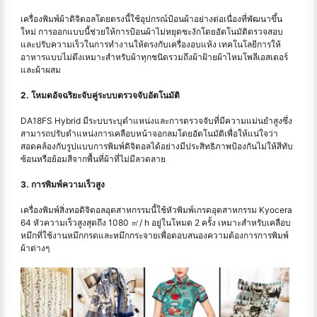
เครื่องพิมพ์ผ้าดิจิตอลโดยตรงนี้ใช้อุปกรณ์ป้อนผ้าอย่างต่อเนื่องที่พัฒนาขึ้น
ใหม่ การออกแบบนี้ช่วยให้การป้อนผ้าไม่หยุดชะงักโดยอัตโนมัติตรวจสอบ
และปรับความเร็วในการทำงานให้ตรงกับเครื่องอบแห้ง เทคโนโลยีการให้
อาหารแบบไม่ตึงเหมาะสำหรับผ้าทุกชนิดรวมถึงผ้าฝ้ายผ้าไหมโพลีเอสเตอร์
และผ้าผสม
2. โหมดอัจฉริยะจับคู่ระบบตรวจจับอัตโนมัติ
DA18FS Hybrid มีระบบระบุตำแหน่งและการตรวจจับที่มีความแม่นยำสูงซึ่ง
สามารถปรับตำแหน่งการเคลือบหน้าจอกลมโดยอัตโนมัติเพื่อให้แน่ใจว่า
สอดคล้องกับรูปแบบการพิมพ์ดิจิตอลได้อย่างมีประสิทธิภาพป้องกันไม่ให้สีทับ
ซ้อนหรือย้อมสีจากพื้นที่ผ้าที่ไม่มีลวดลาย
3. การพิมพ์ความเร็วสูง
เครื่องพิมพ์สิ่งทอดิจิตอลอุตสาหกรรมนี้ใช้หัวพิมพ์เกรดอุตสาหกรรม Kyocera
64 หัวความเร็วสูงสุดถึง 1080 ㎡/ h อยู่ในโหมด 2 ครั้ง เหมาะสำหรับเคลือบ
หมึกที่ใช้งานหมึกกรดและหมึกกระจายเพื่อตอบสนองความต้องการการพิมพ์
ผ้าต่างๆ