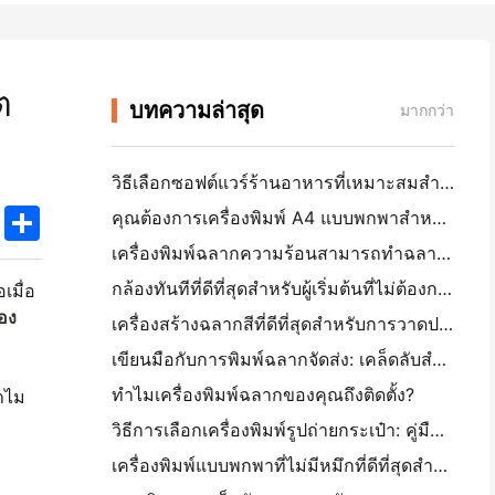
ต
บทความล่าสุด
มากกว่า
วิธีเลือกซอฟต์แวร์ร้านอาหารที่เหมาะสมสำหรับร้านอาหารขนาดเล็กหรือกลางของคุณ
k
edIn
Twitter
Share
คุณต้องการเครื่องพิมพ์ A4 แบบพกพาสำหรับใบแจ้งหนี้คลังสินค้าหรือไม่? สิ่งที่ทํางานจริง
เครื่องพิมพ์ฉลากความร้อนสามารถทำฉลากกันน้ำสำหรับผลิตภัณฑ์ธุรกิจขนาดเล็กได้หรือไม่?
กล้องทันทีที่ดีที่สุดสําหรับผู้เริ่มต้นที่ไม่ต้องการเสียกระดาษ
เมื่อ
่อง
เครื่องสร้างฉลากสีที่ดีที่สุดสําหรับการวาดประกาศและการสครัปบูก: เพิ่มสีเพิ่มเติมในทุกหน้า
เขียนมือกับการพิมพ์ฉลากจัดส่ง: เคล็ดลับสําหรับธุรกิจขนาดเล็กในปี 2026
ทำไมเครื่องพิมพ์ฉลากของคุณถึงติดตั้ง?
ทำไม
วิธีการเลือกเครื่องพิมพ์รูปถ่ายกระเป๋า: คู่มือที่สมบูรณ์สําหรับผู้ใช้วารสาร, การเดินทาง, และ iPhone
เครื่องพิมพ์แบบพกพาที่ไม่มีหมึกที่ดีที่สุดสําหรับการเดินทาง, โรงเรียน, และงานมือถือ: Hanin MT620 Pro รีวิว