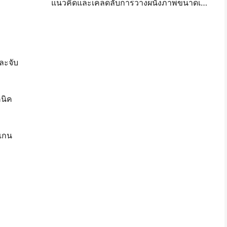
แนวคิดและเคล็ดลับการวางผนังภาพขนาดเล็กสำหรับการตกแต่งห้องนอนและห้องพัก
ละจับ
คนิค
สแกน