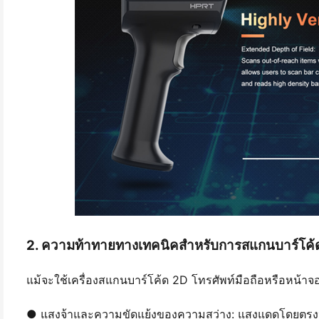
2. ความท้าทายทางเทคนิคสำหรับการสแกนบาร์โค
แม้จะใช้เครื่องสแกนบาร์โค้ด 2D โทรศัพท์มือถือหรือหน้าจอค
● แสงจ้าและความขัดแย้งของความสว่าง: แสงแดดโดยตรงหรื