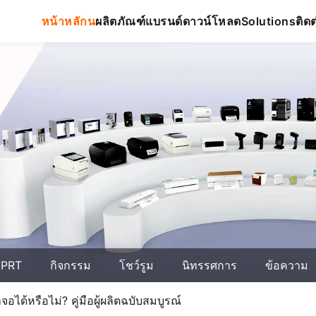
หน้าหลักน
ผลิตภัณฑ์
แบรนด์
ดาวน์โหลด
ติดต
Solutions
 HPRT
กิจกรรม
โชว์รูม
นิทรรศการ
ข้อความ
ด้หรือไม่? คู่มือผู้ผลิตฉบับสมบูรณ์