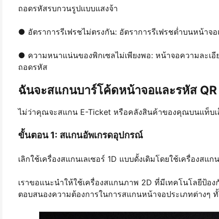
ถอดรหัสรบกวนรูปแบบแสงจ้า
● อัตราการรีเฟรชไม่ตรงกัน: อัตราการรีเฟรชต่ำบนหน้า
● ความหนาแน่นของพิกเซลไม่เพียงพอ: หน้าจอความละเอียดต
ถอดรหัส
ฉันจะสแกนบาร์โค้ดหน้าจอและรหัส QR ไ
ไม่ว่าคุณจะสแกน E-Ticket หรือคลังสินค้าของคุณบนแท็บเล
ขั้นตอน 1: สแกนอัพเกรดอุปกรณ์
เลิกใช้เครื่องสแกนเลเซอร์ 1D แบบดั้งเดิมโดยใช้เครื่องสแก
เราขอแนะนำให้ใช้เครื่องสแกนภาพ 2D ที่มีเทคโนโลยีป้อง
ตอบสนองความต้องการในการสแกนหน้าจอประเภทต่างๆ ทั้