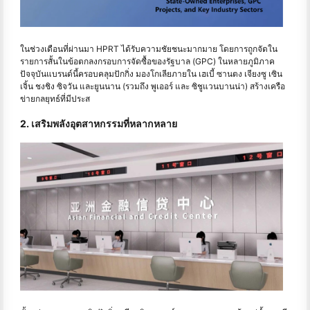
ในช่วงเดือนที่ผ่านมา HPRT ได้รับความชัยชนะมากมาย โดยการถูกจัดใน
รายการสั้นในข้อตกลงกรอบการจัดซื้อของรัฐบาล (GPC) ในหลายภูมิภาค
ปัจจุบันแบรนด์นี้ครอบคลุมปักกิ่ง มองโกเลียภายใน เฮเบี้ ซานตง เจียงซู เซิน
เจิ้น ชงชิง ซิจวัน และยูนนาน (รวมถึง พูเออร์ และ ซิชูแวนบานน่า) สร้างเครือ
ข่ายกลยุทธ์ที่มีประส
2. เสริมพลังอุตสาหกรรมที่หลากหลาย