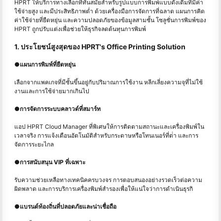
HPRT ให้บริการทางเลือกที่ทันสมัยสําหรับรูปแบบการพิมพ์แบบดั้งเดิมที่มีค่า
ใช้จ่ายสูง และมีประสิทธิภาพต่ำ ด้วยเครื่องมือการจัดการที่ฉลาด แผนการคิด
ค่าใช้จ่ายที่ยืดหยุ่น และความปลอดภัยของข้อมูลสามชั้น โซลูชั่นการพิมพ์ของ
HPRT ถูกปรับแต่งเพื่อช่วยให้ธุรกิจลดต้นทุนการพิมพ์
1. ประโยชน์สูงสุดของ HPRT's Office Printing Solution
●
แผนการพิมพ์ที่ยืดหยุ่น
เลือกจากแพคเกจที่มีชั้นขึ้นอยู่กับปริมาณการใช้งาน หลีกเลี่ยงความจุที่ไม่ใช้
งานและการใช้จ่ายมากเกินไป
●
การจัดการระบบคลาวด์ที่สมาร์ท
แอป HPRT Cloud Manager ที่พิเศษให้การติดตามสถานะและเครื่องพิมพ์ใน
เวลาจริง การแจ้งเตือนอัตโนมัติสําหรับกระดาษหรือโทนเนอร์ที่ต่ํา และการ
จัดการระยะไกล
●
การสนับสนุน VIP ที่เฉพาะ
รับความช่วยเหลือทางเทคนิคครบวงจร การตอบสนองอย่างรวดเร็วต่อความ
ผิดพลาด และการบริการเครื่องพิมพ์สำรองเพื่อให้แน่ใจว่าการดำเนินธุรกิ
●
แบรนด์ท้องถิ่นที่ปลอดภัยและน่าเชื่อถือ