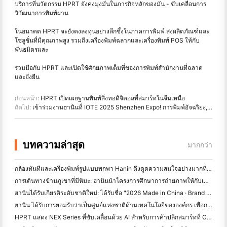
บริการที่นวัตกรรม HPRT ยังคงมุ่งมั่นในภารกิจหลักของมัน - ขับเคลื่อนการ
วิวัฒนาการพิมพ์ผ่าน
ในอนาคต HPRT จะยังคงลงทุนอย่างลึกซึ้งในภาคการพิมพ์ ส่งผลิตภัณฑ์และ
โซลูชั่นที่มีคุณภาพสูง รวมถึงเครื่องพิมพ์ฉลากและเครื่องพิมพ์ POS ให้กับ
พันธมิตรและ
ร่วมมือกับ HPRT และเปิดใช้ศักยภาพเต็มที่ของการพิมพ์สำนักงานที่ฉลาด
และยั่งยืน
ก่อนหน้า:
HPRT เปิดเผยฐานพิมพ์สิ่งทอดิจิตอลที่สมาร์ทในจีนเหนือ
ถัดไป:
เข้าร่วมงานฮานินที่ IOTE 2025 Shenzhen Expo! การพิมพ์อัจฉริยะ, IoT ไม่ จำกัด
บทความล่าสุด
มากกว่า
กล้องทันทีและเครื่องพิมพ์รูปแบบพกพา Hanin ดึงดูดความสนใจอย่างมากที่ IEAE เซินเจิ้น 2026
การเดินทางข้ามภูเขาที่มีหิมะ: ฮานินนําโครงการศึกษาการถ่ายภาพให้กับเด็กในคามโด
ฮานินได้รับเกียรติระดับชาติใหม่: ได้รับชื่อ "2026 Made in China · Brand ที่ผู้บริโภคเชื่อถือได้"
ฮานิน ได้รับการยอมรับว่าเป็นศูนย์แห่งชาติด้านเทคโนโลยีขององค์กร เพื่อการนํานวัตกรรม
HPRT แสดง NEX Series ที่ขับเคลื่อนด้วย AI สําหรับการค้าปลีกสมาร์ทที่ CHINASHOP 2026