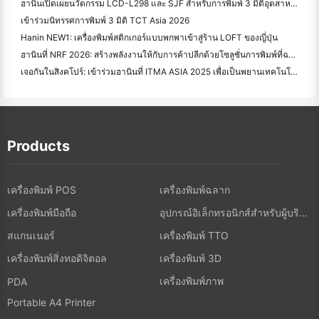
ฮานินเปิดเผยนวัตกรรม LCD-L298 และ SJF สําหรับการพิมพ์ 3 มิติอุตสาหกรรมที่ TCT Asia 2026
เข้าร่วมนิทรรศการพิมพ์ 3 มิติ TCT Asia 2026
Hanin NEW1: เครื่องพิมพ์สติกเกอร์แบบพกพาเข้าสู่ร้าน LOFT ของญี่ปุ่น
ฮานินที่ NRF 2026: สร้างพลังงานให้กับการค้าปลีกด้วยโซลูชั่นการพิมพ์ที่ฉลาดเต็มรูปแบบ
เจอกันในสิงคโปร์: เข้าร่วมฮานินที่ ITMA ASIA 2025 เพื่อเป็นพยานเทคโนโลยีการพิมพ์ดิจิตอลล่าสุด
Products
เครื่องพิมพ์ POS
เครื่องพิมพ์ฉลาก
เครื่องพิมพ์มือถือ
อุปกรณ์อิเล็กทรอนิกส์สำหรับผู้บริโภค
สแกนเนอร์
เครื่องพิมพ์ TTO
เครื่องพิมพ์สิ่งทอดิจิตอล
เครื่องพิมพ์ 3D
เครื่องพิมพ์ภาพ
PDA
Portable A4 Printer