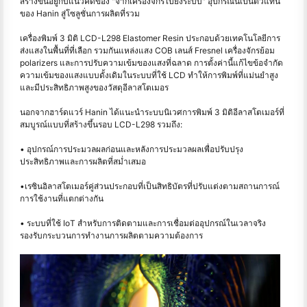
สร้างขึ้นอยู่กับแนวคิดของ "จากเครื่องจักรไปยังระบบ" อุปกรณ์นี้เป็นตัวแทน
ของ Hanin สู่โซลูชั่นการผลิตที่รวม
เครื่องพิมพ์ 3 มิติ LCD-L298 Elastomer Resin ประกอบด้วยเทคโนโลยีการ
ส่งแสงในพื้นที่ที่เลือก รวมกันแหล่งแสง COB เลนส์ Fresnel เครื่องจักรย้อม
polarizers และการปรับความเข้มของแสงที่ฉลาด การตั้งค่านี้แก้ไขข้อจํากัด
ความเข้มของแสงแบบดั้งเดิมในระบบที่ใช้ LCD ทําให้การพิมพ์ที่แม่นยำสูง
และมีประสิทธิภาพสูงของวัสดุอีลาสโตเมอร
นอกจากฮาร์ดแวร์ Hanin ได้แนะนำระบบนิเวศการพิมพ์ 3 มิติอีลาสโตเมอร์ที่
สมบูรณ์แบบที่สร้างขึ้นรอบ LCD-L298 รวมถึง:
• อุปกรณ์การประมวลผลก่อนและหลังการประมวลผลเพื่อปรับปรุง
ประสิทธิภาพและการผลิตที่สม่ำเสมอ
•เรซินอิลาสโตเมอร์คู่ส่วนประกอบที่เป็นสิทธิบัตรที่ปรับแต่งตามสถานการณ์
การใช้งานที่แตกต่างกัน
• ระบบที่ใช้ IoT สําหรับการติดตามและการเชื่อมต่ออุปกรณ์ในเวลาจริง
รองรับกระบวนการทำงานการผลิตตามความต้องการ