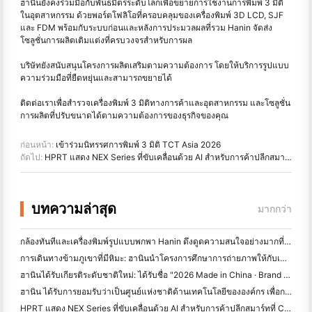
ฮานินยังคงร่วมมือกับพันธมิตรระดับโลกเพื่อขยายการใช้งานการพิมพ์ 3 มิติ
ในอุตสาหกรรม ด้วยพอร์ตโฟลิโอที่ครอบคลุมของเครื่องพิมพ์ 3D LCD, SJF
และ FDM พร้อมกับระบบก่อนและหลังการประมวลผลที่รวม Hanin จัดส่ง
โซลูชั่นการผลิตเติมแต่งที่ครบวงจรสําหรับการผล
บริษัทยังสนับสนุนโครงการผลิตเสริมตามความต้องการ โดยให้บริการรูปแบบ
ความร่วมมือที่ยืดหยุ่นและสามารถขยายได้
ติดต่อเราเพื่อสำรวจเครื่องพิมพ์ 3 มิติทางการค้าและอุตสาหกรรม และโซลูชั่น
การผลิตที่ปรับขนาดได้ตามความต้องการของธุรกิจของคุณ
ก่อนหน้า:
เข้าร่วมนิทรรศการพิมพ์ 3 มิติ TCT Asia 2026
ถัดไป:
HPRT แสดง NEX Series ที่ขับเคลื่อนด้วย AI สําหรับการค้าปลีกสมาร์ทที่ CHINASHOP 2026
บทความล่าสุด
มากกว่า
กล้องทันทีและเครื่องพิมพ์รูปแบบพกพา Hanin ดึงดูดความสนใจอย่างมากที่ IEAE เซินเจิ้น 2026
การเดินทางข้ามภูเขาที่มีหิมะ: ฮานินนําโครงการศึกษาการถ่ายภาพให้กับเด็กในคามโด
ฮานินได้รับเกียรติระดับชาติใหม่: ได้รับชื่อ "2026 Made in China · Brand ที่ผู้บริโภคเชื่อถือได้"
ฮานิน ได้รับการยอมรับว่าเป็นศูนย์แห่งชาติด้านเทคโนโลยีขององค์กร เพื่อการนํานวัตกรรม
HPRT แสดง NEX Series ที่ขับเคลื่อนด้วย AI สําหรับการค้าปลีกสมาร์ทที่ CHINASHOP 2026