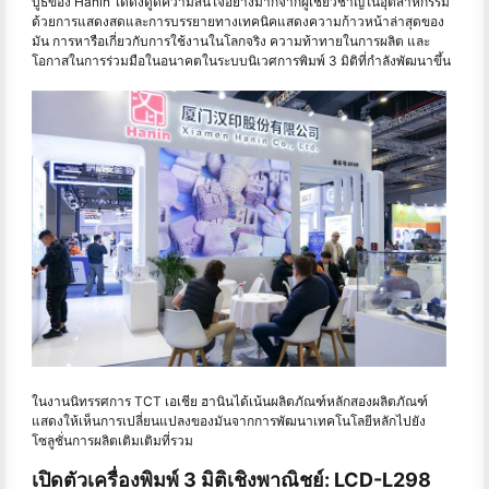
บูธของ Hanin ได้ดึงดูดความสนใจอย่างมากจากผู้เชี่ยวชาญในอุตสาหกรรม
ด้วยการแสดงสดและการบรรยายทางเทคนิคแสดงความก้าวหน้าล่าสุดของ
มัน การหารือเกี่ยวกับการใช้งานในโลกจริง ความท้าทายในการผลิต และ
โอกาสในการร่วมมือในอนาคตในระบบนิเวศการพิมพ์ 3 มิติที่กําลังพัฒนาขึ้น
ในงานนิทรรศการ TCT เอเชีย ฮานินได้เน้นผลิตภัณฑ์หลักสองผลิตภัณฑ์
แสดงให้เห็นการเปลี่ยนแปลงของมันจากการพัฒนาเทคโนโลยีหลักไปยัง
โซลูชั่นการผลิตเติมเติมที่รวม
เปิดตัวเครื่องพิมพ์ 3 มิติเชิงพาณิชย์: LCD-L298