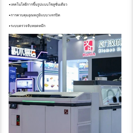
•เทคโนโลยีการขึ้นรูปแบบโซลูชั่นเดียว
•การควบคุมอุณหภูมิแบบวงจรปิด
•ระบบตรวจจับหยดหมึก