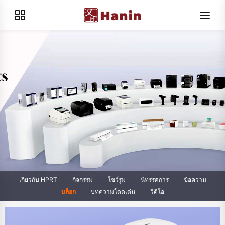
เกี่ยวกับ HPRT
กิจกรรม
โชว์รูม
นิทรรศการ
ข้อความ
บล็อก
บทความโดดเด่น
วีดีโอ