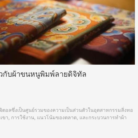
่ยวกับผ้าขนหนูพิมพ์ลายดิจิทัล
จิตอลซึ่งเป็นศูนย์รวมของความเป็นส่วนตัวในอุตสาหกรรมสิ่งทอ
พวกเขา, การใช้งาน, แนวโน้มของตลาด, และกระบวนการทำผ้า