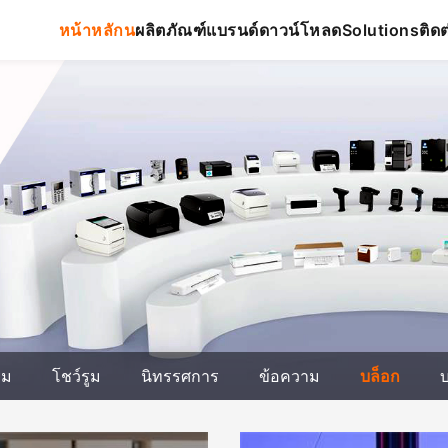
หน้าหลักน
ผลิตภัณฑ์
แบรนด์
ดาวน์โหลด
ติดต
Solutions
รม
โชว์รูม
นิทรรศการ
ข้อความ
บล็อก