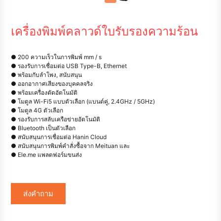
เครื่องพิมพ์คลาวด์ใบรับรองความร้อน
● 200 ความเร็วในการพิมพ์ mm / s
● รองรับการเชื่อมต่อ USB Type-B, Ethernet
● พร้อมกับลำโพง, สนับสนุน
● ออกอากาศเสียงของบุคคลจริง
● พร้อมเครื่องตัดอัตโนมัติ
● โมดูล Wi-Fi5 แบบตัวเลือก (แบนด์คู่, 2.4GHz / 5GHz)
● โมดูล 4G ตัวเลือก
● รองรับการสลับเครือข่ายอัตโนมัติ
● Bluetooth เป็นตัวเลือก
● สนับสนุนการเชื่อมต่อ Hanin Cloud
● สนับสนุนการพิมพ์คำสั่งซื้อจาก Meituan และ
● Ele.me แพลตฟอร์มขนส่ง
ส่งคำถาม