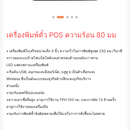
เครื่องพิมพ์ตั๋ว POS ความร้อน 80 มม
• เครื่องพิมพ์ใบเสร็จขนาดเล็ก 3 นิ้ว ความเร็วในการพิมพ์สูงสุด 230 มม./วินาที
•การออกแบบป้ายไฟแบ็คไลท์และฝาครอบด้านบนมันวาวสาม
LED แสดงสถานะเครื่องพิมพ์
•เริ่มต้น USB, อนุกรมและอีเธอร์เน็ต, บลูทู ธ เป็นตัวเลือกและ
Wireless ซึ่งเป็นต้นแบบของธุรกิจค้าปลีกและธุรกิจบริการ
ส่วนหนึ่ง
•รองรับเดสก์ท็อปและผนัง
•ความน่าเชื่อถือสูง: อายุการใช้งาน TPH 100 กม. และการตัด 1.5 ล้านครั้ง
อายุการใช้งานของเครื่องมือ
•รองรับการพิมพ์ซ้ำข้อผิดพลาดเพื่อให้แน่ใจว่าการสั่งซื้อจะไม่พลาด